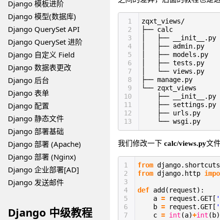
Django 模板进阶
Django 模型(数据库)
1
zqxt_views/
Django QuerySet API
2
├── calc
3
│ ├── __init__.py
Django QuerySet 进阶
4
│ ├── admin.py
Django 自定义 Field
5
│ ├── models.py
6
│ ├── tests.py
Django 数据表更改
7
│ └── views.py
Django 后台
8
├── manage.py
9
└── zqxt_views
Django 表单
10
├── __init__.py
Django 配置
11
├── settings.py
12
├── urls.py
Django 静态文件
13
└── wsgi.py
Django 部署基础
Django 部署 (Apache)
我们修改一下
文
calc/views.py
Django 部署 (Nginx)
1
from
django.shortcut
Django 企业部署[AD]
2
from
django.http
impo
Django 发送邮件
3
4
def
add(request):
5
a
=
request.GET[
'
6
b
=
request.GET[
'
Django 中级教程
7
c
=
int
(a)
+
int
(b)