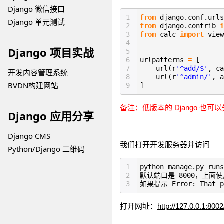
Django 微信接口
1
from
django.conf.url
Django 单元测试
2
from
django.contrib
i
3
from
calc
import
view
4
Django 项目实战
5
6
urlpatterns
=
[
7
url(r
'^add/$'
, ca
开发内容管理系统
8
url(r
'^admin/'
, a
BVDN构建网站
9
]
备注：低版本的 Django 也
Django 应用分享
Django CMS
我们打开开发服务器并访问
Python/Django 二维码
1
python manage.py runs
2
默认端口是 8000，上面使
3
如果提示 Error: That p
打开网址：
http://127.0.0.1:8002