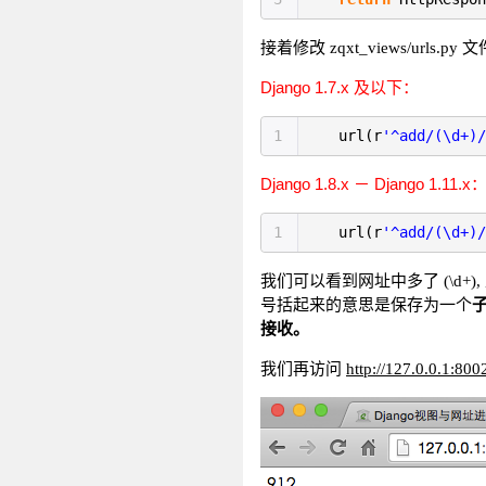
接着修改
zqxt_views/urls.
Django 1.7.x 及以下：
1
url(r
'^add/(\d+)/
Django 1.8.x － Django 1.11.x
1
url(r
'^add/(\d+)/
我们可以看到网址中多了
(\d
号括起来的意思是保存为一个
接收。
我们再访问
http://127.0.0.1:800