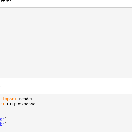
件
s
import
render
rt
HttpResponse
a'
]
b'
]