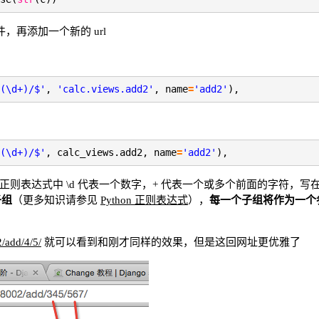
py 文件，再添加一个新的 url
(\d+)/$'
,
'calc.views.add2'
, name
=
'add2'
),
：
(\d+)/$'
, calc_views.add2, name
=
'add2'
),
+), 正则表达式中 \d 代表一个数字，+ 代表一个或多个前面的字符，写
子组
（更多知识请参见
Python 正则表达式
），
每一个子组将作为一个参数
2/add/4/5/
就可以看到和刚才同样的效果，但是这回网址更优雅了