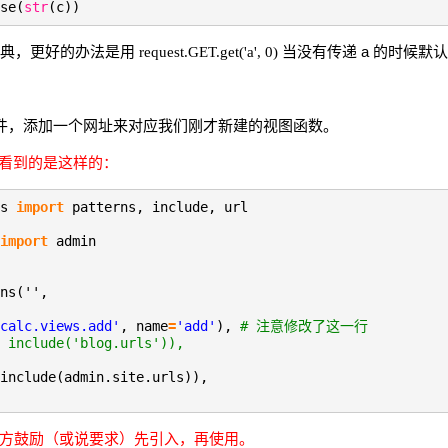
se(
str
(c))
一个字典，更好的办法是用
当没有传递 a 的时候默认 a
request.GET.get('a', 0)
件，添加一个网址来对应我们刚才新建的视图函数。
学可能看到的是这样的：
ls
import
patterns, include, url
import
admin
ns('',
calc.views.add'
, name
=
'add'
),
# 注意修改了这一行
 include('blog.urls')),
include(admin.site.urls)),
ango 官方鼓励（或说要求）先引入，再使用。