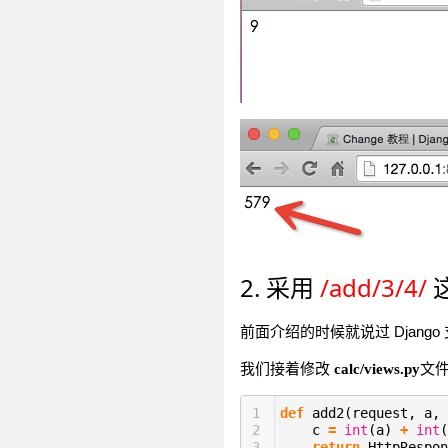
2. 采用
/add/3/4/
前面介绍的时候就说过 Djang
我们接着修改
文件
calc/views.py
1
def
add2(request, a, 
2
c
=
int
(a)
+
int
(
3
return
HttpRespon