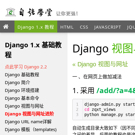
Django 1.x 教程
HTML
CSS
JAVASCRIPT
JQ
ANGULAR
XML
Django 1.x 基础教
Django
视图
程
« Django 视图与网址
点此学习 Django 2.2
Django 基础教程
一 、在网页上做加减法
Django 简介
1. 采用
/add/?a=
Django 环境搭建
Django 基本命令
1
django-admin.py start
Django 视图与网址
2
cd
zqxt_views
Django 视图与网址进阶
3
python manage.py star
Django URL name详解
自动生成目录大致如下
（因不同
Django 模板（templates)
之间的差异，后面的教程也是