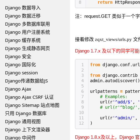
8
return
HttpRespon
Django 数据导入
Django 数据迁移
注：request.GET 类似于
Django 多数据库联用
Django 用户注册系统
接着修改
文
Django 缓存系统
zqxt_views/urls.py
Django 生成静态网页
Django 1.7.x 及以下的同
Django 安全
Django 国际化
1
from
django.conf.ur
2
Django session
3
from
django.contrib
Django传递数据给JS
4
admin.autodiscover()
5
Django Ajax
6
urlpatterns
=
patter
Django Ajax CSRF 认证
7
# Examples:
8
url(r
'^add/$'
,
'
Django Sitemap 站点地图
9
# url(r'^blog/',
只用 Django 数据库
10
11
url(r
'^admin/'
, 
Django 通用视图
12
)
Django 上下文渲染器
Django 中间件
Django 1.8.x及以上，Dj