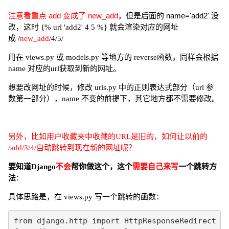
注意看重点 add 变成了 new_add
，但是后面的 name='add2' 没
改，这时
渲染对应的网址
{% url 'add2' 4 5 %} 就会
成
/
new_add
/4/5/
用在 views.py 或 models.py 等地方的 reverse函数，同样会根据
name 对应的url获取到新的网址。
想要改网址的时候，修改
urls.py 中的正则表达式部分（url 参
数第一部分），name 不变的前提下，其它地方都不需要修改。
另外，
比如用户收藏夹中收藏的URL是旧的，
如何让以前的
/add/3/4/自动跳转到现在新的网址呢？
要知道Django
不会
帮你做这个，这个
需要自己来写
一个跳转方
法
：
具体思路是，在 views.py 写一个跳转的函数：
from django.http import HttpResponseRedirect
