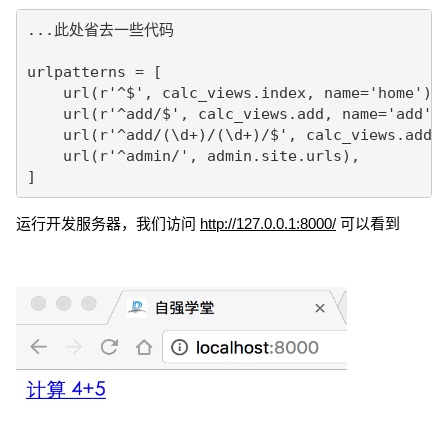
...此处省去一些代码

urlpatterns = [

    url(r'^$', calc_views.index, name='home'),

    url(r'^add/$', calc_views.add, name='add'),
    url(r'^add/(\d+)/(\d+)/$', calc_views.add2,
    url(r'^admin/', admin.site.urls),

]
运行开发服务器，我们访问
http://127.0.0.1:8000/
可以看到