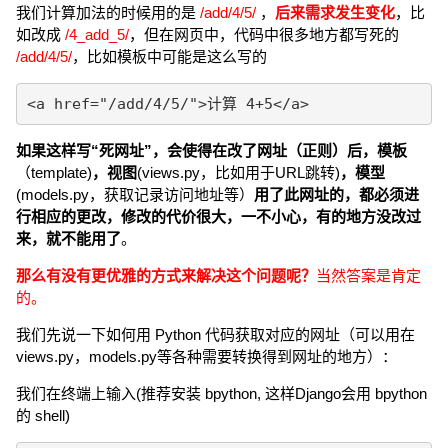
我们计算加法的时候用的是
/add/4/5/
，
后来需求发生变化
，比
如改成
/4_add_5/
，但在网页中，代码中很多地方都写死的
/add/4/5/
，比如模板中可能是这么写的
<a href="/add/4/5/">计算 4+5</a>
如果这样写“死网址”，会使得在改了网址（正则）后，模板
（template)
，视图
(views.py，比如用于URL跳转)
，模型
(models.py，获取记录访问地址等）
用了此网址的，
都必须进
行相应的更改，
修改的代价很大，一不小心，有的地方没改过
来，就不能用了
。
那么有没有更优雅的方式来解决这个问题呢？
当然答案是肯定
的。
我们先说一下如何用 Python 代码获取对应的网址（可以用在
views.py，models.py等各种需要转换得到网址的地方）：
我们在终端上输入(推荐安装 bpython, 这样Django会用 bpython
的 shell)