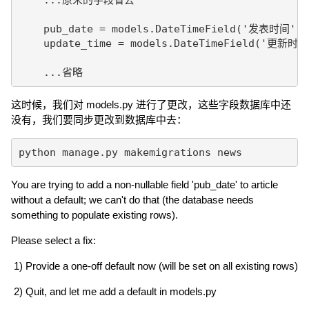
    pub_date = models.DateTimeField('发表时间', a
    update_time = models.DateTimeField('更新时间'
    ...省略
这时候，我们对 models.py 进行了更改，这些字段数据库中还
没有，我们要同步更改到数据库中去：
python manage.py makemigrations news
You are trying to add a non-nullable field 'pub_date' to article
without a default; we can't do that (the database needs
something to populate existing rows).
Please select a fix:
1) Provide a one-off default now (will be set on all existing rows)
2) Quit, and let me add a default in models.py