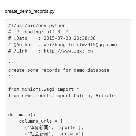
create_demo_records.py
#!/usr/bin/env python

# -*- coding: utf-8 -*-

# @Date    : 2015-07-28 20:38:38

# @Author  : Weizhong Tu (twz915@qq.com)

# @Link    : http://www.zqxt.cn

'''

create some records for demo database

'''

from minicms.wsgi import *

from news.models import Column, Article

def main():

    columns_urls = [

      ('体育新闻', 'sports'),

      ('社会新闻', 'society'),
