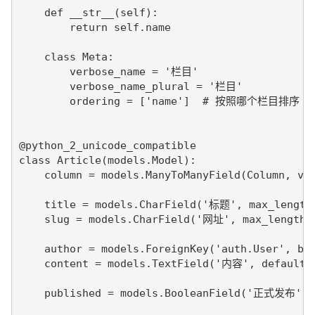
    def __str__(self):

        return self.name

    class Meta:

        verbose_name = '栏目'

        verbose_name_plural = '栏目'

        ordering = ['name']  # 按照哪个栏目排序

@python_2_unicode_compatible

class Article(models.Model):

    column = models.ManyToManyField(Column, v
    title = models.CharField('标题', max_length=
    slug = models.CharField('网址', max_length=2
    author = models.ForeignKey('auth.User', bl
    content = models.TextField('内容', default='
    published = models.BooleanField('正式发布', d