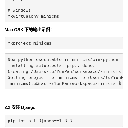
# windows

mkvirtualenv minicms
Mac OSX 下的输出示例：
mkproject minicms
New python executable in minicms/bin/python

Installing setuptools, pip...done.

Creating /Users/tu/YunPan/workspace//minicms

Setting project for minicms to /Users/tu/YunPan
(minicms)tu@mac ~/YunPan/workspace/minicms $
2.2 安装 Django
pip install Django==1.8.3