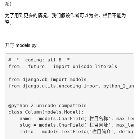
系）
为了用到更多的情况，我们假设作者可以为空，栏目不能为
空。
开写 models.py
# -*- coding: utf-8 -*-

from __future__ import unicode_literals

from django.db import models

from django.utils.encoding import python_2_unic
@python_2_unicode_compatible

class Column(models.Model):

    name = models.CharField('栏目名称', max_lengt
    slug = models.CharField('栏目网址', max_lengt
    intro = models.TextField('栏目简介', default=