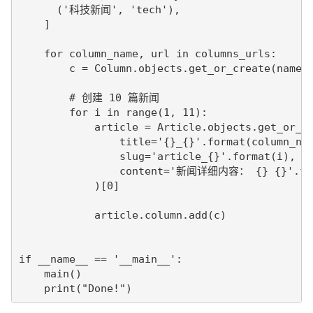
      ('科技新闻', 'tech'),

    ]

    for column_name, url in columns_urls:

        c = Column.objects.get_or_create(name=c
        # 创建 10 篇新闻

        for i in range(1, 11):

            article = Article.objects.get_or_cr
                title='{}_{}'.format(column_nam
                slug='article_{}'.format(i),

                content='新闻详细内容： {} {}'.form
            )[0]

            article.column.add(c)

if __name__ == '__main__':

    main()

    print("Done!")