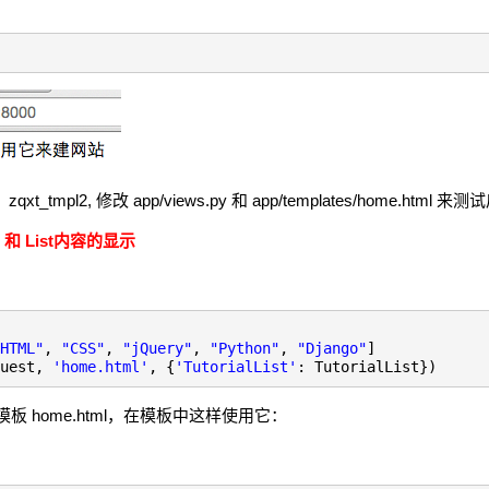
xt_tmpl2, 修改 app/views.py 和 app/templates/home.html 
和 List内容的显示
HTML"
,
"CSS"
,
"jQuery"
,
"Python"
,
"Django"
]
quest,
'home.html'
, {
'TutorialList'
: TutorialList})
板 home.html，在模板中这样使用它：