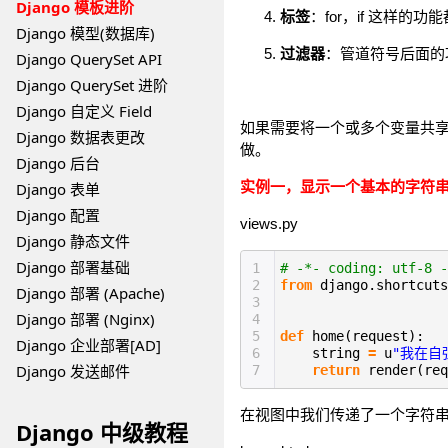
Django 模板进阶
标签
：for，if 这样的
Django 模型(数据库)
过滤器
：管道符号后面的
Django QuerySet API
Django QuerySet 进阶
Django 自定义 Field
如果需要将一个或多个变量共享给
Django 数据表更改
做。
Django 后台
实例一，显示一个基本的字符
Django 表单
Django 配置
views.py
Django 静态文件
Django 部署基础
1
# -*- coding: utf-8 -
2
from
django.shortcut
Django 部署 (Apache)
3
Django 部署 (Nginx)
4
5
def
home(request):
Django 企业部署[AD]
6
string
=
u
"我在自
Django 发送邮件
7
return
render(re
在视图中我们传递了一个字符串名称是
Django 中级教程