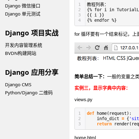
1
教程列表：
Django 微信接口
2
{% for i in TutorialL
Django 单元测试
3
{{ i }}
4
{% endfor %}
Django 项目实战
for 循环要有一个结束标记，
开发内容管理系统
BVDN构建网站
Django 应用分享
简单总结一下：
一般的变量之
Django CMS
实例三，显示字典中内容：
Python/Django 二维码
views.py
1
def
home(request):
2
info_dict
=
{
'sit
3
return
render(re
home.html