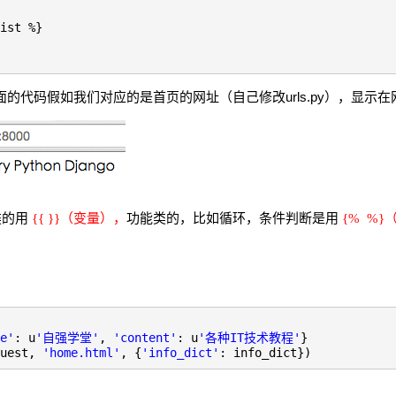
ist %}
上面的代码假如我们对应的是首页的网址（自己修改urls.py），显示
类的用
功能类的，比如循环，条件判断是用
{{ }}（变量），
{% %}
e'
: u
'自强学堂'
,
'content'
: u
'各种IT技术教程'
}
quest,
'home.html'
, {
'info_dict'
: info_dict})