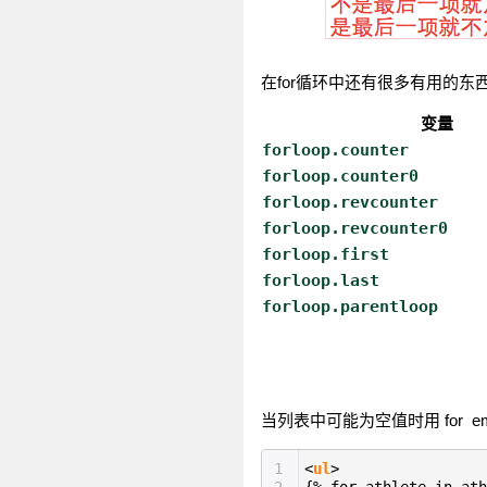
在for循环中还有很多有用的东
变量
forloop.counter
forloop.counter0
forloop.revcounter
forloop.revcounter0
forloop.first
forloop.last
forloop.parentloop
当列表中可能为空值时用 for em
1
<
ul
>