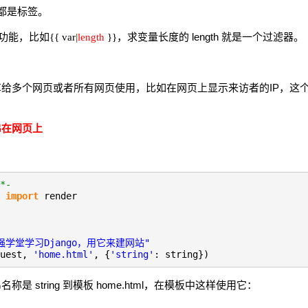
功能都是标签。
功能，比如
，求变量长度的 length 就是一个过滤器。
{{ var
|
length
}}
多个网页或者所有网页使用，比如在网页上显示来访者的IP，这个可以使
串在网页上
*-
s
import
render
强学堂学习Django，用它来建网站"
quest,
'home.html'
, {
'string'
: string})
 string 到模板 home.html，在模板中这样使用它：