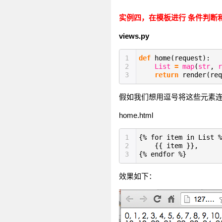
实例四，在模板进行 条件判断和 
views.py
1
def
home(request):
2
List
=
map
(
str
,
r
3
return
render(re
假如我们想用逗号将这些元素
home.html
1
{% for item in List %
2
{{ item }},
3
{% endfor %}
效果如下：