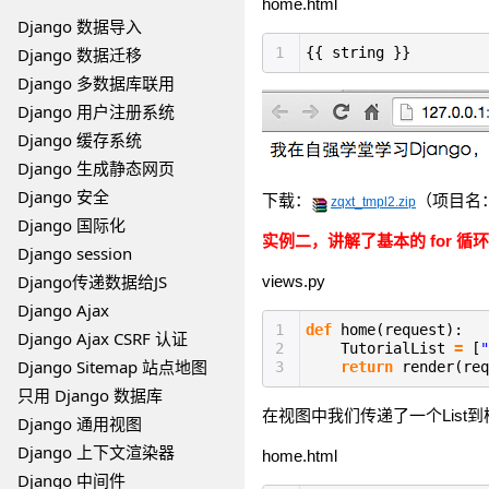
home.html
Django 数据导入
Django 数据迁移
1
{{ string }}
Django 多数据库联用
Django 用户注册系统
Django 缓存系统
Django 生成静态网页
Django 安全
下载：
（项目名：zq
zqxt_tmpl2.zip
Django 国际化
实例二，讲解了基本的 for 循环 
Django session
Django传递数据给JS
views.py
Django Ajax
1
def
home(request):
Django Ajax CSRF 认证
2
TutorialList
=
[
"
Django Sitemap 站点地图
3
return
render(re
只用 Django 数据库
在视图中我们传递了一个List到模
Django 通用视图
Django 上下文渲染器
home.html
Django 中间件