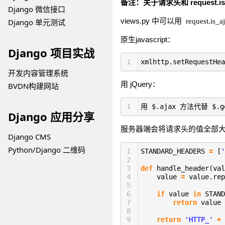
备注：关于请求头和 request.is
Django 微信接口
views.py 中可以用
Django 单元测试
request.is_a
原生javascript：
Django 项目实战
1
xmlhttp.setRequestHea
开发内容管理系统
用 jQuery：
BVDN构建网站
1
用 $.ajax 方法代替 $.g
Django 应用分享
服务器端会将请求头的值全部大写
Django CMS
Python/Django 二维码
1
STANDARD_HEADERS
=
[
'
2
3
def
handle_header(val
4
value
=
value.rep
5
6
if
value
in
STAND
7
return
value
8
9
return
'HTTP_'
+