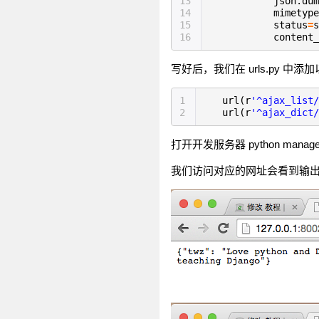
13
json.dum
14
mimetype
15
status
=
s
16
content_
写好后，我们在 urls.py 中添
1
url(r
'^ajax_list/
2
url(r
'^ajax_dict/
打开开发服务器 python manage.p
我们访问对应的网址会看到输