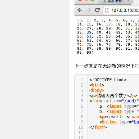
下一步就是在无刷新的情况下把内容
1
<!DOCTYPE html>
2
<
html
>
3
<
body
>
4
<
p
>请输入两个数字</
p
>
5
<
form
action
=
"/add/"
6
a: <
input
type
=
"
7
b: <
input
type
=
"
8
<
p
>result: <
span
9
<
button
type
=
"bu
10
</
form
>
11
12