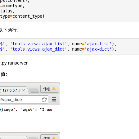
ps(content),
=
mimetype,
tatus,
type
=
content_type)
加以下两行：
$'
,
'tools.views.ajax_list'
, name
=
'ajax-list'
),
$'
,
'tools.views.ajax_dict'
, name
=
'ajax-dict'
),
y runserver
出值：