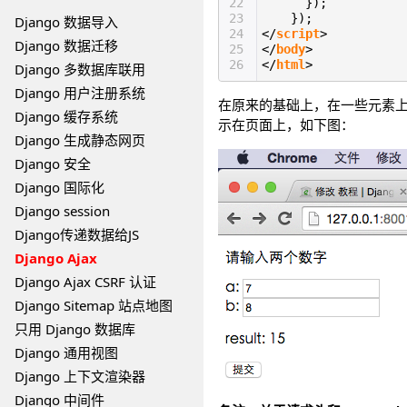
22
});
23
});
Django 数据导入
24
</
script
>
Django 数据迁移
25
</
body
>
26
</
html
>
Django 多数据库联用
Django 用户注册系统
在原来的基础上，在一些元素上加了 id
Django 缓存系统
示在页面上，如下图：
Django 生成静态网页
Django 安全
Django 国际化
Django session
Django传递数据给JS
Django Ajax
Django Ajax CSRF 认证
Django Sitemap 站点地图
只用 Django 数据库
Django 通用视图
Django 上下文渲染器
Django 中间件