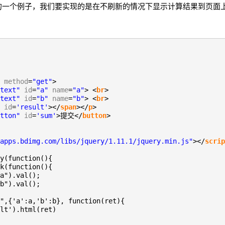
的一个例子，我们要实现的是在不刷新的情况下显示计算结果到页面
method
=
"get"
>
text"
id
=
"a"
name
=
"a"
> <
br
>
text"
id
=
"b"
name
=
"b"
> <
br
>
id
=
'result'
></
span
></
p
>
tton"
id
=
'sum'
>提交</
button
>
apps.bdimg.com/libs/jquery/1.11.1/jquery.min.js"
></
scrip
y(function(){
k(function(){
a").val();
b").val();
",{'a':a,'b':b}, function(ret){
lt').html(ret)