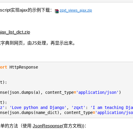
script实现ajax的示例下载：
zqxt_views_ajax.zip
jax_list_dict.zip
字典到网页，由JS处理，再显示出来。
ort
HttpResponse
t):
nse(json.dumps(a), content_type
=
'application/json'
)
t):
z'
:
'Love python and Django'
,
'zqxt'
:
'I am teaching Dja
nse(json.dumps(name_dict), content_type
=
'application/jso
有更简单的方法（使用
JsonResponse
(官方文档))：