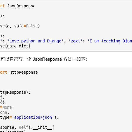
rt
JsonResponse
):
se(a, safe
=
False
)
):
'
:
'Love python and Django'
,
'zqxt'
:
'I am teaching Djan
se(name_dict)
本中可以自己写一个 JsonResponse 方法，如下：
ort
HttpResponse
ttpResponse):
f
,
{},
=
None
,
one
,
type
=
'application/json'
):
esponse,
self
).__init__(