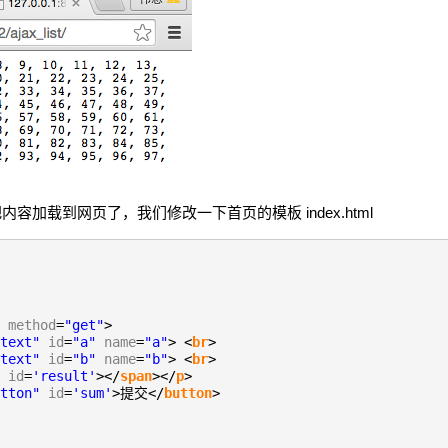
加载到网页了，我们修改一下首页的模板 index.html
method
=
"get"
>
text"
id
=
"a"
name
=
"a"
> <
br
>
text"
id
=
"b"
name
=
"b"
> <
br
>
id
=
'result'
></
span
></
p
>
tton"
id
=
'sum'
>提交</
button
>