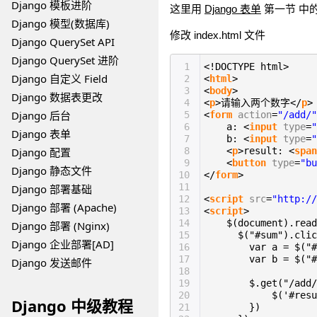
Django 模板进阶
这里用
Django 表单
第一节 中
Django 模型(数据库)
修改 index.html 文件
Django QuerySet API
Django QuerySet 进阶
1
<!DOCTYPE html>
Django 自定义 Field
2
<
html
>
3
<
body
>
Django 数据表更改
4
<
p
>请输入两个数字</
p
>
Django 后台
5
<
form
action
=
"/add/"
6
a: <
input
type
=
"
Django 表单
7
b: <
input
type
=
"
Django 配置
8
<
p
>result: <
span
9
<
button
type
=
"bu
Django 静态文件
10
</
form
>
11
Django 部署基础
12
<
script
src
=
"http://
Django 部署 (Apache)
13
<
script
>
14
$(document).read
Django 部署 (Nginx)
15
$("#sum").clic
Django 企业部署[AD]
16
var a = $("#
17
var b = $("#
Django 发送邮件
18
19
$.get("/add/
20
$('#resu
Django 中级教程
21
})