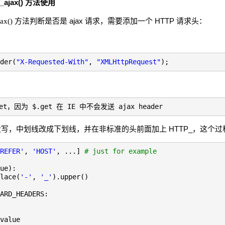
_ajax() 方法使用
方法判断是否是 ajax 请求，需要添加一个 HTTP 请求头：
jax()
der(
"X-Requested-With"
,
"XMLHttpRequest"
);
et，因为 $.get 在 IE 中不会发送 ajax header
，中划线改成下划线，并在非标准的头前面加上 HTTP_，这个过程
REFER'
,
'HOST'
, ...]
# just for example
ue):
lace(
'-'
,
'_'
).upper()
ARD_HEADERS:
value