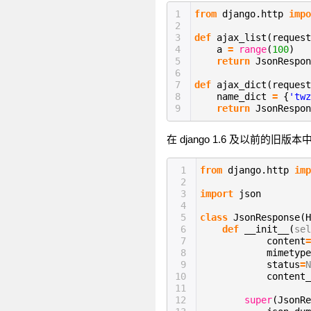
1
from
django.http
impo
2
3
def
ajax_list(request
4
a
=
range
(
100
)
5
return
JsonRespon
6
7
def
ajax_dict(request
8
name_dict
=
{
'twz
9
return
JsonRespon
在 django 1.6 及以前的旧版
1
from
django.http
imp
2
3
import
json
4
5
class
JsonResponse(H
6
def
__init__(
sel
7
content
=
8
mimetype
9
status
=
N
10
content_
11
12
super
(JsonR