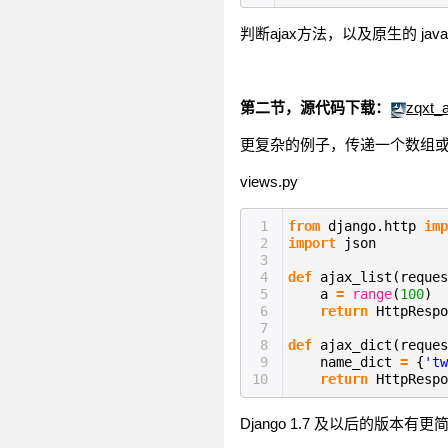
判断ajax方法，以及原生的 java
第二节，源代码下载：
zqxt_a
更复杂的例子，传递一个数组或
views.py
1
from
django.http
imp
2
import
json
3
4
def
ajax_list(reques
5
a
=
range
(
100
)
6
return
HttpRespo
7
8
def
ajax_dict(reques
9
name_dict
=
{
'tw
10
return
HttpRespo
Django 1.7 及以后的版本