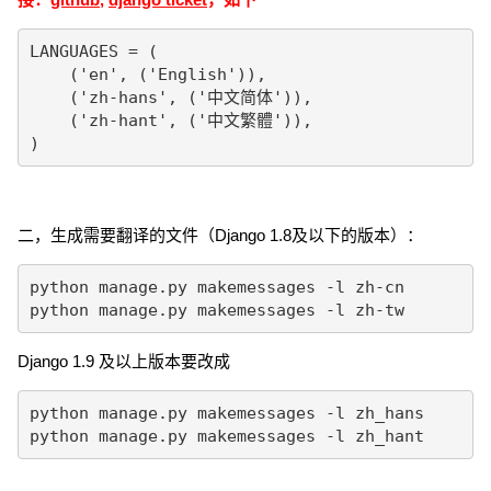
LANGUAGES = (

    ('en', ('English')),

    ('zh-hans', ('中文简体')),

    ('zh-hant', ('中文繁體')),

)
二，生成需要翻译的文件（Django 1.8及以下的版本）：
python manage.py makemessages -l zh-cn

python manage.py makemessages -l zh-tw
Django 1.9 及以上版本要改成
python manage.py makemessages -l zh_hans

python manage.py makemessages -l zh_hant