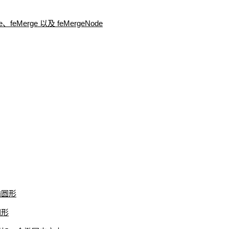
ite、feMerge 以及 feMergeNode
椭圆形
圆形