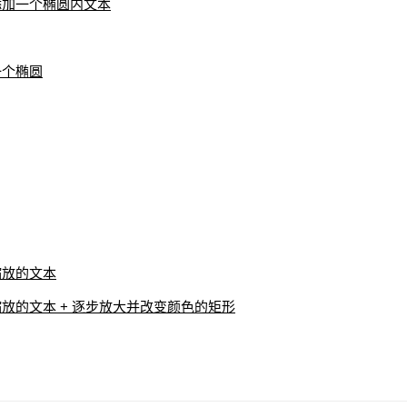
添加一个椭圆内文本
一个椭圆
缩放的文本
放的文本 + 逐步放大并改变颜色的矩形