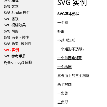
SVG 实例
SVG 路径
SVG 文本
SVG Stroke 属性
SVG基本形状
SVG 滤镜
一个圆
SVG 模糊效果
SVG 阴影
矩形
SVG 渐变 - 线性
不透明矩形
SVG 渐变- 放射性
一个矩形不透明2
SVG 实例
SVG 参考手册
一个带圆角矩形
Python log() 函数
一个椭圆
累叠而上的三个椭圆
两个椭圆
一条线
三角形