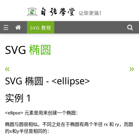
☰
SVG 教程
SVG
椭圆
« SVG 圆形
SVG 直线 »
SVG 椭圆 - <ellipse>
实例 1
<ellipse> 元素是用来创建一个椭圆：
椭圆与圆很相似。不同之处在于椭圆有两个半径 rx 和 ry，而圆
的x和y半径是相同的：