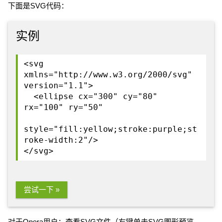
下面是SVG代码：
实例
<svg
xmlns="http://www.w3.org/2000/svg"
version="1.1">
<ellipse cx="300" cy="80"
rx="100" ry="50"
style="fill:yellow;stroke:purple;st
roke-width:2"/>
</svg>
尝试一下 »
对于Opera用户：
查看SVG文件
（右键单击SVG图形预览