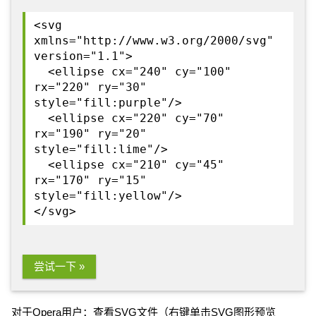
<svg
xmlns="http://www.w3.org/2000/svg"
version="1.1">
<ellipse cx="240" cy="100"
rx="220" ry="30"
style="fill:purple"/>
<ellipse cx="220" cy="70"
rx="190" ry="20"
style="fill:lime"/>
<ellipse cx="210" cy="45"
rx="170" ry="15"
style="fill:yellow"/>
</svg>
尝试一下 »
对于Opera用户：
查看SVG文件
（右键单击SVG图形预览