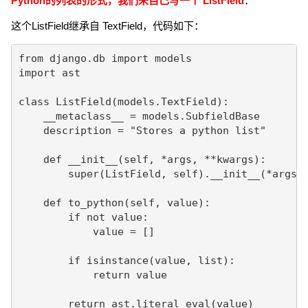
Python的列表的形式，我们来自己写一个 ListField
：
这个ListField继承自 TextField，代码如下：
from django.db import models

import ast

class ListField(models.TextField):

    __metaclass__ = models.SubfieldBase

    description = "Stores a python list"

    def __init__(self, *args, **kwargs):

        super(ListField, self).__init__(*args, 
    def to_python(self, value):

        if not value:

            value = []

        if isinstance(value, list):

            return value

        return ast.literal_eval(value)
