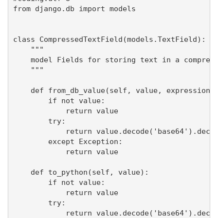
from django.db import models

class CompressedTextField(models.TextField):

    """

    model Fields for storing text in a compress
    """

    def from_db_value(self, value, expression, 
        if not value:

            return value

        try:

            return value.decode('base64').decod
        except Exception:

            return value

    def to_python(self, value):

        if not value:

            return value

        try:

            return value.decode('base64').decod