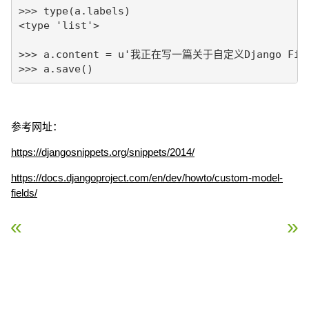
>>> type(a.labels)

<type 'list'>

>>> a.content = u'我正在写一篇关于自定义Django Fie
>>> a.save()
参考网址：
https://djangosnippets.org/snippets/2014/
https://docs.djangoproject.com/en/dev/howto/custom-model-
fields/
« Django QuerySet 进阶
Django 数据表更改 »