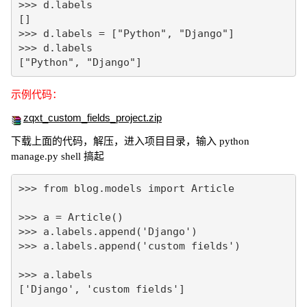
>>> d.labels

[]

>>> d.labels = ["Python", "Django"]

>>> d.labels

["Python", "Django"]
示例代码：
zqxt_custom_fields_project.zip
下载上面的代码，解压，进入项目目录，输入
python
搞起
manage.py shell
>>> from blog.models import Article

>>> a = Article()

>>> a.labels.append('Django')

>>> a.labels.append('custom fields')

>>> a.labels

['Django', 'custom fields']
