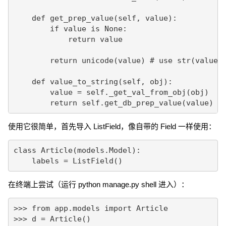
    def get_prep_value(self, value):

        if value is None:

            return value

        return unicode(value) # use str(value) 
    def value_to_string(self, obj):

        value = self._get_val_from_obj(obj)

        return self.get_db_prep_value(value)
使用它很简单，首先导入 ListField，像自带的 Field 一样使用：
class Article(models.Model):

    labels = ListField()
在终端上尝试（运行 python manage.py shell 进入）：
>>> from app.models import Article

>>> d = Article()
