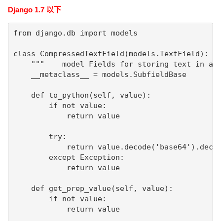
Django 1.7 以下
from django.db import models

class CompressedTextField(models.TextField):

    """    model Fields for storing text in a c
    __metaclass__ = models.SubfieldBase

    def to_python(self, value):

        if not value:

            return value

        try:

            return value.decode('base64').decod
        except Exception:

            return value

    def get_prep_value(self, value):

        if not value:

            return value
