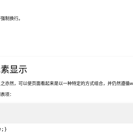
不强制换行。
元素显示
之亦然，可以使页面看起来是以一种特定的方式组合，并仍然遵循w
列表项：
e;}