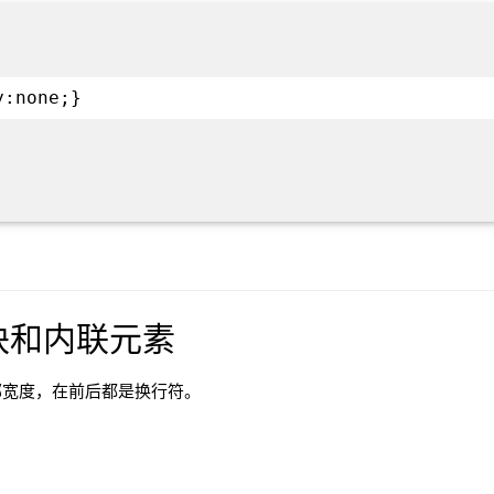
y:none;}
 - 块和内联元素
部宽度，在前后都是换行符。