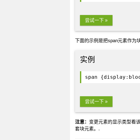
尝试一下 »
下面的示例是把span元素作为
实例
span {display:blo
尝试一下 »
注意：
变更元素的显示类型看该元
套块元素。.