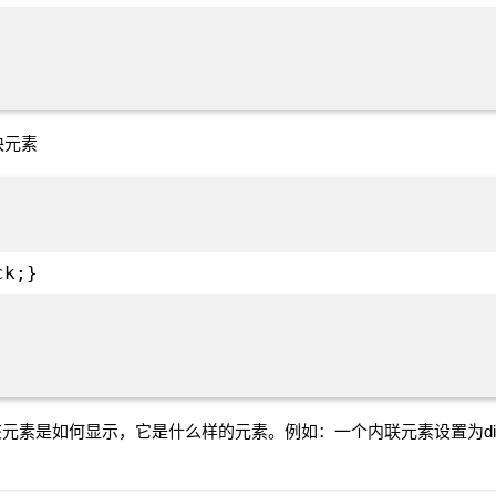
块元素
ck;}
素是如何显示，它是什么样的元素。例如：一个内联元素设置为displ