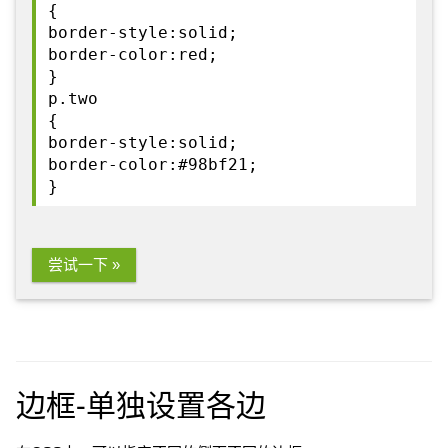
{
border-style:solid;
border-color:red;
}
p.two
{
border-style:solid;
border-color:#98bf21;
}
尝试一下 »
边框-单独设置各边