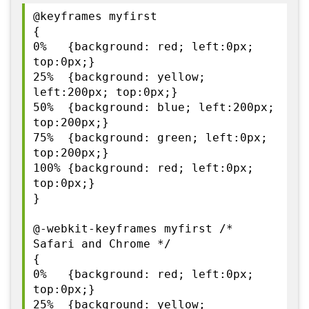
@keyframes myfirst
{
0% {background: red; left:0px;
top:0px;}
25% {background: yellow;
left:200px; top:0px;}
50% {background: blue; left:200px;
top:200px;}
75% {background: green; left:0px;
top:200px;}
100% {background: red; left:0px;
top:0px;}
}
@-webkit-keyframes myfirst /*
Safari and Chrome */
{
0% {background: red; left:0px;
top:0px;}
25% {background: yellow;