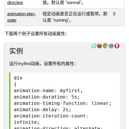
direction
放。默认是 "normal"。
animation-play-
规定动画是否正在运行或暂停。默
3
state
认是 "running"。
下面两个例子设置所有动画属性：
实例
运行myfirst动画，设置所有的属性：
div
{
animation-name: myfirst;
animation-duration: 5s;
animation-timing-function: linear;
animation-delay: 2s;
animation-iteration-count:
infinite;
animation-direction: alternate;