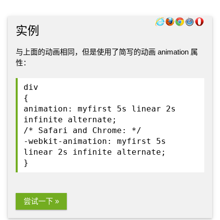
实例
与上面的动画相同，但是使用了简写的动画 animation 属
性：
div
{
animation: myfirst 5s linear 2s
infinite alternate;
/* Safari and Chrome: */
-webkit-animation: myfirst 5s
linear 2s infinite alternate;
}
尝试一下 »