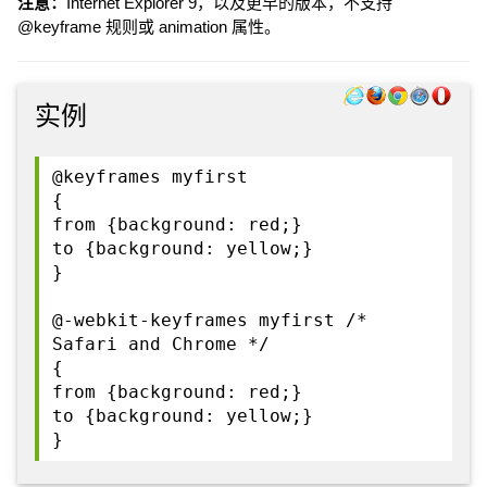
注意：
Internet Explorer 9，以及更早的版本，不支持
@keyframe 规则或 animation 属性。
实例
@keyframes myfirst
{
from {background: red;}
to {background: yellow;}
}
@-webkit-keyframes myfirst /*
Safari and Chrome */
{
from {background: red;}
to {background: yellow;}
}