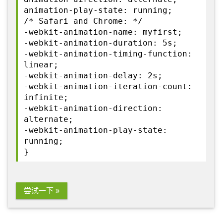
animation-play-state: running;
/* Safari and Chrome: */
-webkit-animation-name: myfirst;
-webkit-animation-duration: 5s;
-webkit-animation-timing-function:
linear;
-webkit-animation-delay: 2s;
-webkit-animation-iteration-count:
infinite;
-webkit-animation-direction:
alternate;
-webkit-animation-play-state:
running;
}
尝试一下 »