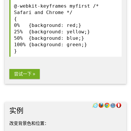
@-webkit-keyframes myfirst /*
Safari and Chrome */
{
0% {background: red;}
25% {background: yellow;}
50% {background: blue;}
100% {background: green;}
}
尝试一下 »
实例
改变背景色和位置：