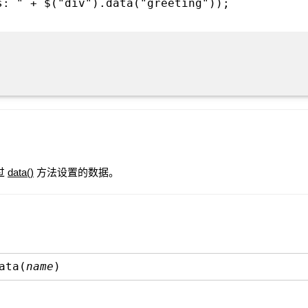
s: " + $("div").data("greeting"));
通过
data()
方法设置的数据。
ata(
name
)