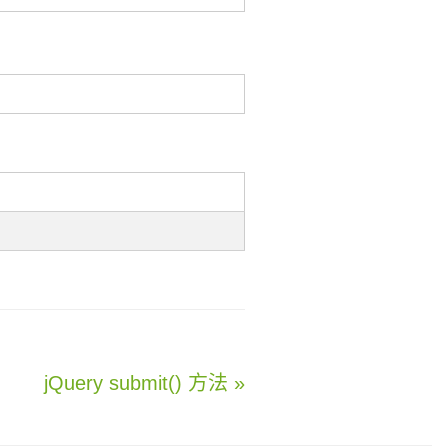
jQuery submit() 方法 »