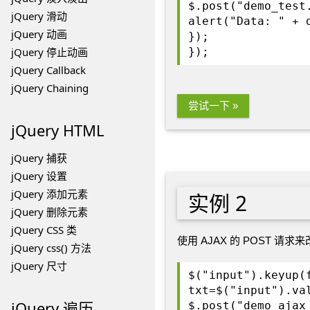
$.post("demo_test
jQuery 滑动
alert("Data: " + 
jQuery 动画
});
jQuery 停止动画
});
jQuery Callback
jQuery Chaining
尝试一下 »
jQuery HTML
jQuery 捕获
jQuery 设置
jQuery 添加元素
实例 2
jQuery 删除元素
jQuery CSS 类
使用 AJAX 的 POST 请求来
jQuery css() 方法
jQuery 尺寸
$("input").keyup(
txt=$("input").va
jQuery 遍历
$.post("demo_ajax