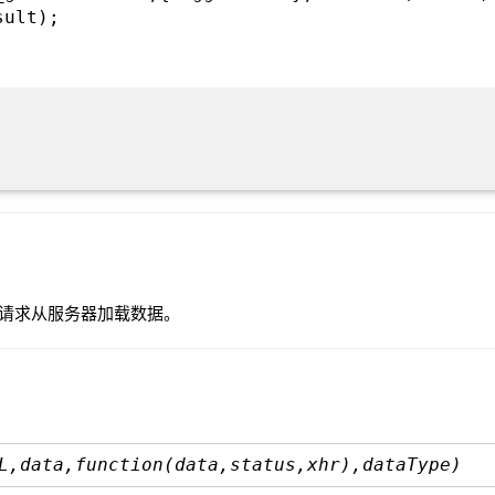
sult);
POST 请求从服务器加载数据。
L,data,function(data,status,xhr),dataType)