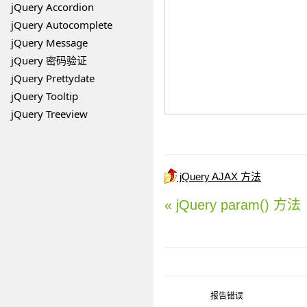
jQuery Accordion
jQuery Autocomplete
jQuery Message
jQuery 密码验证
jQuery Prettydate
jQuery Tooltip
jQuery Treeview
jQuery AJAX 方法
« jQuery param() 方法
报告错误