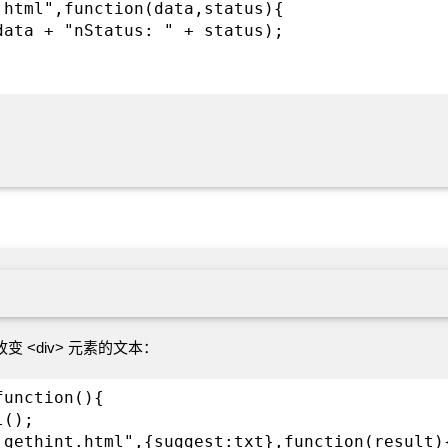
.html",function(data,status){
data + "nStatus: " + status);
改变 <div> 元素的文本：
function(){
l();
_gethint.html",{suggest:txt},function(result)