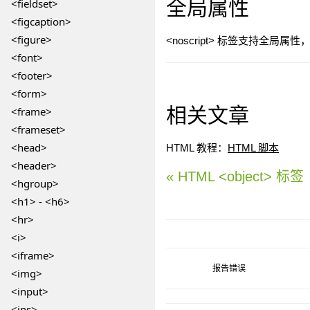
全局属性
<fieldset>
<figcaption>
<figure>
<noscript> 标签支持全局
<font>
<footer>
<form>
相关文章
<frame>
<frameset>
<head>
HTML 教程：
HTML 脚本
<header>
« HTML <object> 标签
<hgroup>
<h1> - <h6>
<hr>
<i>
<iframe>
报告错误
<img>
<input>
<ins>