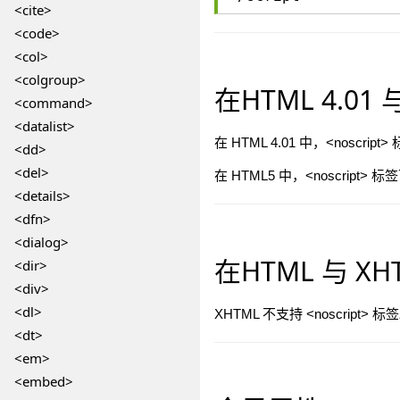
<cite>
<code>
<col>
<colgroup>
在HTML 4.01
<command>
<datalist>
在 HTML 4.01 中，<noscri
<dd>
<del>
在 HTML5 中，<noscript> 
<details>
<dfn>
<dialog>
在HTML 与 X
<dir>
<div>
<dl>
XHTML 不支持 <noscript> 标
<dt>
<em>
<embed>