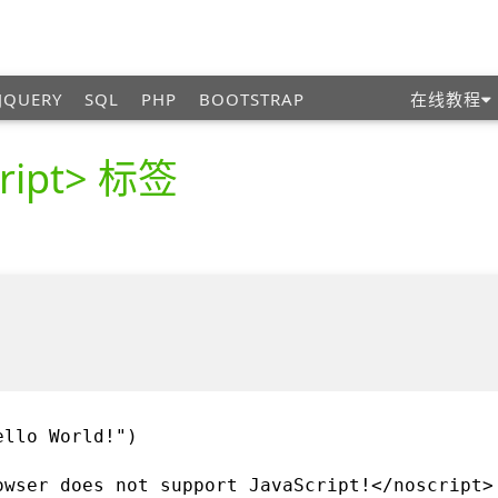
JQUERY
SQL
PHP
BOOTSTRAP
在线教程
ript> 标签
ello World!")
owser does not support JavaScript!</noscript>