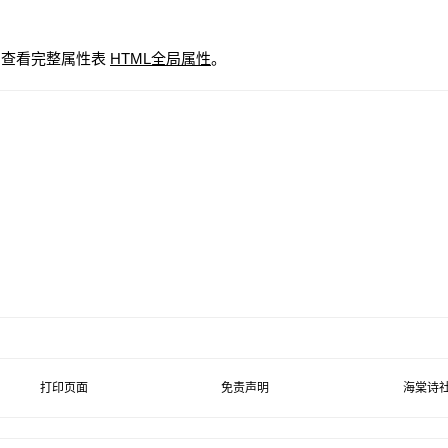
属性，查看完整属性表
HTML全局属性
。
打印页面
免责声明
海棠诗