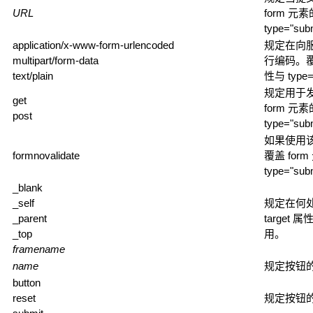
URL
form 元
type="s
application/x-www-form-urlencoded
规定在向
multipart/form-data
行编码。覆盖
text/plain
性与 type
规定用于发
get
form 元
post
type="s
如果使用
formnovalidate
覆盖 form
type="s
_blank
_self
规定在何处打
_parent
target 
_top
用。
framename
name
规定按钮
button
reset
规定按钮