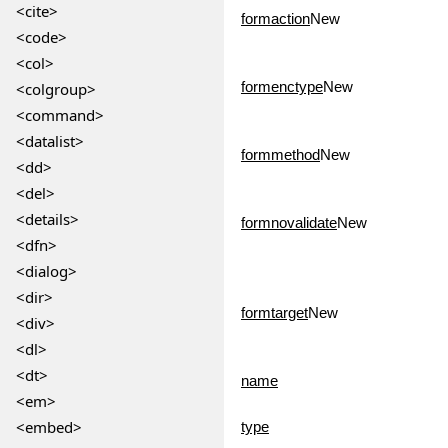
<cite>
formaction
New
<code>
<col>
formenctype
New
<colgroup>
<command>
<datalist>
formmethod
New
<dd>
<del>
<details>
formnovalidate
New
<dfn>
<dialog>
<dir>
formtarget
New
<div>
<dl>
<dt>
name
<em>
<embed>
type