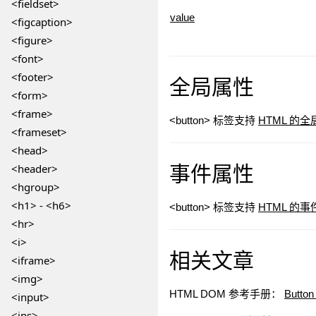
<fieldset>
value
<figcaption>
<figure>
<font>
<footer>
全局属性
<form>
<frame>
<button> 标签支持
HTML 的
<frameset>
<head>
事件属性
<header>
<hgroup>
<h1> - <h6>
<button> 标签支持
HTML 的
<hr>
<i>
相关文章
<iframe>
<img>
HTML DOM 参考手册：
Butto
<input>
<ins>