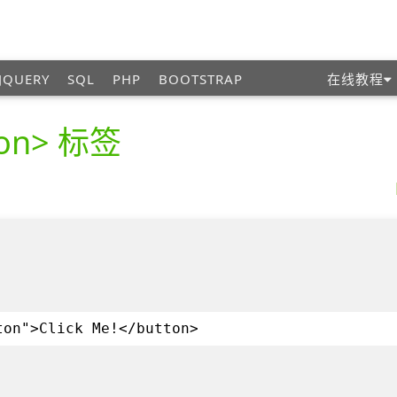
JQUERY
SQL
PHP
BOOTSTRAP
在线教程
ton> 标签
ton">Click Me!</button>