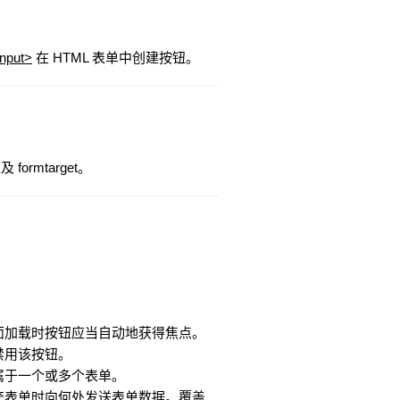
input>
在 HTML 表单中创建按钮。
及 formtarget。
面加载时按钮应当自动地获得焦点。
禁用该按钮。
属于一个或多个表单。
交表单时向何处发送表单数据。覆盖