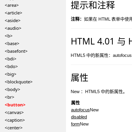
提示和注释
<area>
<article>
注释：
如果在 HTML 表单中使
<aside>
<audio>
<b>
HTML 4.01 
<base>
<basefont>
HTML5 中的新属性：autofocus、fo
<bdi>
<bdo>
<big>
属性
<blockquote>
<body>
New
：HTML5 中的新属性。
<br>
属性
<button>
autofocus
New
<canvas>
disabled
<caption>
form
New
<center>