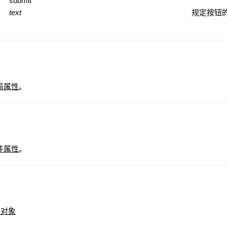
submit
text
规定按钮
全局属性
。
事件属性
。
n 对象