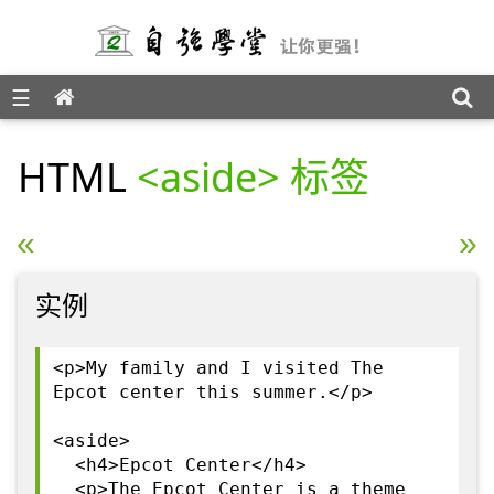
☰
HTML 颜色参考手册
HTML
<aside> 标签
« HTML <article> 标签
HTML <audio> 标签 »
实例
<p>My family and I visited The
Epcot center this summer.</p>
<aside>
<h4>Epcot Center</h4>
<p>The Epcot Center is a theme