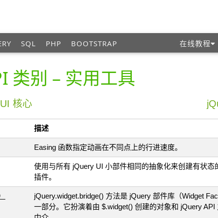
ERY
SQL
PHP
BOOTSTRAP
在线教程
API 类别 – 实用工具
– UI 核心
jQ
描述
Easing 函数指定动画在不同点上的行进速度。
使用与所有 jQuery UI 小部件相同的抽象化来创建有状态的 
插件。
e）
jQuery.widget.bridge() 方法是 jQuery 部件库（Widget Fa
一部分。它扮演着由 $.widget() 创建的对象和 jQuery AP
中介。