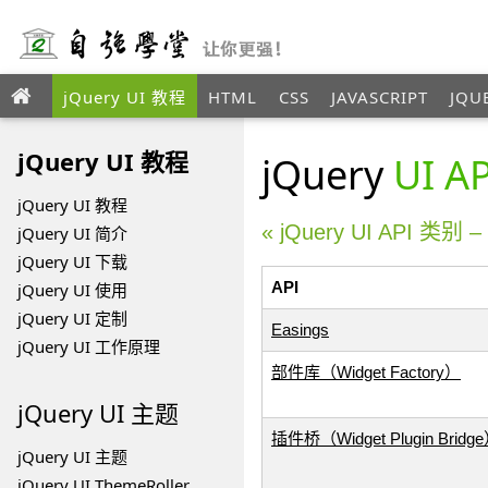
jQuery UI 教程
HTML
CSS
JAVASCRIPT
JQU
ANGULAR
XML
jQuery UI 教程
jQuery
UI 
jQuery UI 教程
« jQuery UI API 类别 
jQuery UI 简介
jQuery UI 下载
API
jQuery UI 使用
jQuery UI 定制
Easings
jQuery UI 工作原理
部件库（Widget Factory）
jQuery UI
主题
插件桥（Widget Plugin Bridg
jQuery UI 主题
jQuery UI ThemeRoller