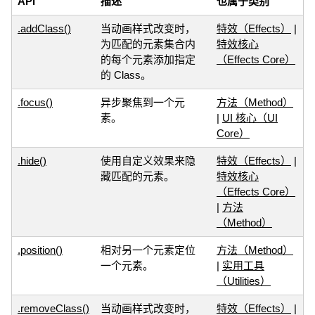
API
描述
也属于类别
.addClass()
当动画样式改变时，
特效（Effects）
|
为匹配的元素集合内
特效核心
的每个元素添加指定
（Effects Core）
的 Class。
.focus()
异步聚焦到一个元
方法（Method）
素。
|
UI 核心（UI
Core）
.hide()
使用自定义效果来隐
特效（Effects）
|
藏匹配的元素。
特效核心
（Effects Core）
|
方法
（Method）
.position()
相对另一个元素定位
方法（Method）
一个元素。
|
实用工具
（Utilities）
.removeClass()
当动画样式改变时，
特效（Effects）
|