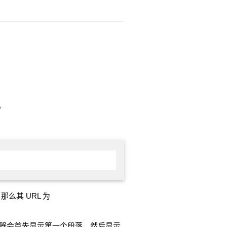
）
。
中，那么其 URL 为
器会首先显示第一个段落，然后显示