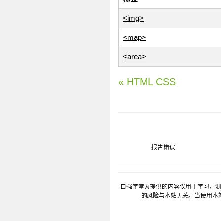
<img>
<map>
<area>
« HTML CSS
报告错误
自强学堂为提供的内容仅用于学习，测
的风险与本站无关。当使用本