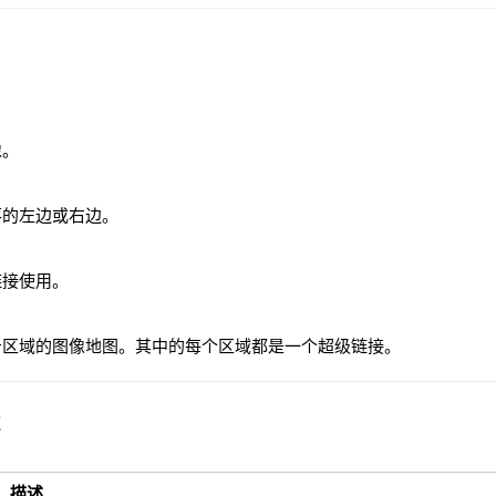
像。
落的左边或右边。
链接使用。
击区域的图像地图。其中的每个区域都是一个超级链接。
签
描述