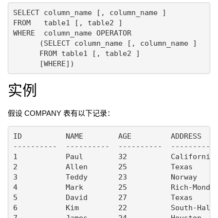
SELECT column_name [, column_name ]

FROM   table1 [, table2 ]

WHERE  column_name OPERATOR

      (SELECT column_name [, column_name ]

      FROM table1 [, table2 ]

实例
假设 COMPANY 表有以下记录：
ID          NAME        AGE         ADDRESS    
----------  ----------  ----------  ---------- 
1           Paul        32          California 
2           Allen       25          Texas      
3           Teddy       23          Norway     
4           Mark        25          Rich-Mond  
5           David       27          Texas      
6           Kim         22          South-Hall 