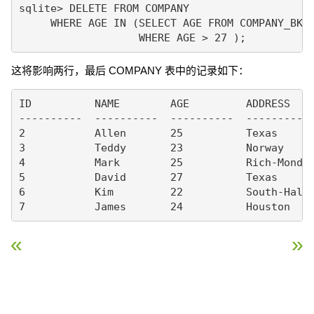
sqlite> DELETE FROM COMPANY

     WHERE AGE IN (SELECT AGE FROM COMPANY_BKP

这将影响两行，最后 COMPANY 表中的记录如下：
ID          NAME        AGE         ADDRESS    
----------  ----------  ----------  ---------- 
2           Allen       25          Texas      
3           Teddy       23          Norway     
4           Mark        25          Rich-Mond  
5           David       27          Texas      
6           Kim         22          South-Hall 
« SQLite 事务
SQLite Autoincrement »