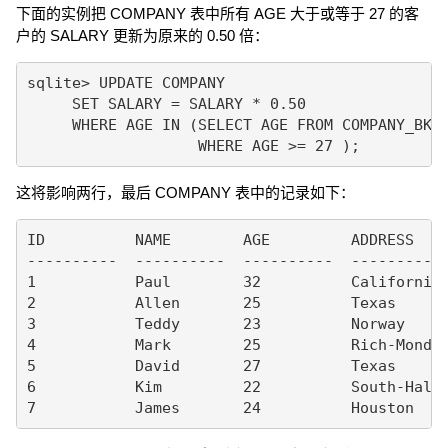
下面的实例把 COMPANY 表中所有 AGE 大于或等于 27 的客
户的 SALARY 更新为原来的 0.50 倍：
sqlite> UPDATE COMPANY

     SET SALARY = SALARY * 0.50

     WHERE AGE IN (SELECT AGE FROM COMPANY_BKP

这将影响两行，最后 COMPANY 表中的记录如下：
ID          NAME        AGE         ADDRESS    
----------  ----------  ----------  ---------- 
1           Paul        32          California 
2           Allen       25          Texas      
3           Teddy       23          Norway     
4           Mark        25          Rich-Mond  
5           David       27          Texas      
6           Kim         22          South-Hall 