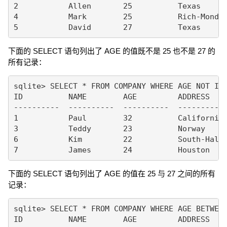
2           Allen       25          Texas      
4           Mark        25          Rich-Mond  
下面的 SELECT 语句列出了 AGE 的值既不是 25 也不是 27 的
所有记录：
sqlite> SELECT * FROM COMPANY WHERE AGE NOT IN 
ID          NAME        AGE         ADDRESS    
----------  ----------  ----------  ---------- 
1           Paul        32          California 
3           Teddy       23          Norway     
6           Kim         22          South-Hall 
下面的 SELECT 语句列出了 AGE 的值在 25 与 27 之间的所有
记录：
sqlite> SELECT * FROM COMPANY WHERE AGE BETWEEN
ID          NAME        AGE         ADDRESS    