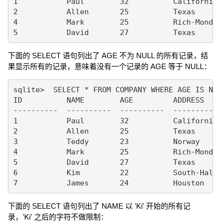
1           Paul        32          California 
2           Allen       25          Texas      
4           Mark        25          Rich-Mond  
下面的 SELECT 语句列出了 AGE 不为 NULL 的所有记录，结
果显示所有的记录，意味着没有一个记录的 AGE 等于 NULL：
sqlite>  SELECT * FROM COMPANY WHERE AGE IS NOT
ID          NAME        AGE         ADDRESS    
----------  ----------  ----------  ---------- 
1           Paul        32          California 
2           Allen       25          Texas      
3           Teddy       23          Norway     
4           Mark        25          Rich-Mond  
5           David       27          Texas      
6           Kim         22          South-Hall 
下面的 SELECT 语句列出了 NAME 以 'Ki' 开始的所有记
录，'Ki' 之后的字符不做限制：