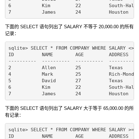
6           Kim         22          South-Hall 
下面的 SELECT 语句列出了 SALARY 不等于 20,000.00 的所有
记录：
sqlite> SELECT * FROM COMPANY WHERE SALARY <> 2
ID          NAME        AGE         ADDRESS    
----------  ----------  ----------  ---------- 
2           Allen       25          Texas      
4           Mark        25          Rich-Mond  
5           David       27          Texas      
6           Kim         22          South-Hall 
下面的 SELECT 语句列出了 SALARY 大于等于 65,000.00 的所
有记录：
sqlite> SELECT * FROM COMPANY WHERE SALARY >= 6
ID          NAME        AGE         ADDRESS    