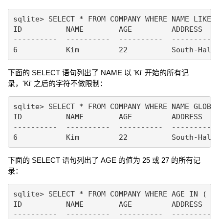
sqlite> SELECT * FROM COMPANY WHERE NAME LIKE '
ID          NAME        AGE         ADDRESS    
----------  ----------  ----------  ---------- 
下面的 SELECT 语句列出了 NAME 以 'Ki' 开始的所有记
录，'Ki' 之后的字符不做限制：
sqlite> SELECT * FROM COMPANY WHERE NAME GLOB '
ID          NAME        AGE         ADDRESS    
----------  ----------  ----------  ---------- 
下面的 SELECT 语句列出了 AGE 的值为 25 或 27 的所有记
录：
sqlite> SELECT * FROM COMPANY WHERE AGE IN ( 25
ID          NAME        AGE         ADDRESS    
----------  ----------  ----------  ---------- 