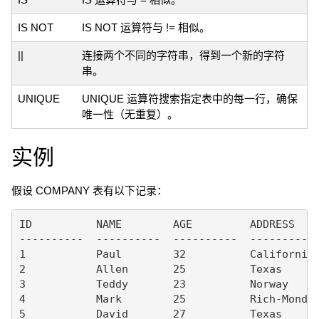
IS NOT
IS NOT 运算符与 != 相似。
||
连接两个不同的字符串，得到一个新的字符
串。
UNIQUE
UNIQUE 运算符搜索指定表中的每一行，确保
唯一性（无重复）。
实例
假设 COMPANY 表有以下记录：
ID          NAME        AGE         ADDRESS    
----------  ----------  ----------  ---------- 
1           Paul        32          California 
2           Allen       25          Texas      
3           Teddy       23          Norway     
4           Mark        25          Rich-Mond  
5           David       27          Texas      