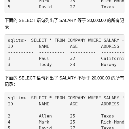
4           Mark        25          Rich-Mond  
下面的 SELECT 语句列出了 SALARY 等于 20,000.00 的所有记
录：
sqlite>  SELECT * FROM COMPANY WHERE SALARY = 2
ID          NAME        AGE         ADDRESS    
----------  ----------  ----------  ---------- 
1           Paul        32          California 
下面的 SELECT 语句列出了 SALARY 不等于 20,000.00 的所有
记录：
sqlite>  SELECT * FROM COMPANY WHERE SALARY != 
ID          NAME        AGE         ADDRESS    
----------  ----------  ----------  ---------- 
2           Allen       25          Texas      
4           Mark        25          Rich-Mond  
5           David       27          Texas      