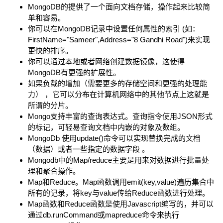
MongoDB的提供了一个面向文档存储，操作起来比较简
单和容易。
你可以在MongoDB记录中设置任何属性的索引 (如：
FirstName="Sameer",Address="8 Gandhi Road")来实现
更快的排序。
你可以通过本地或者网络创建数据镜像，这使得
MongoDB有更强的扩展性。
如果负载的增加（需要更多的存储空间和更强的处理能
力） ，它可以分布在计算机网络中的其他节点上这就是
所谓的分片。
Mongo支持丰富的查询表达式。查询指令使用JSON形式
的标记，可轻易查询文档中内嵌的对象及数组。
MongoDb 使用update()命令可以实现替换完成的文档
（数据）或者一些指定的数据字段 。
Mongodb中的Map/reduce主要是用来对数据进行批量处
理和聚合操作。
Map和Reduce。Map函数调用emit(key,value)遍历集合中
所有的记录，将key与value传给Reduce函数进行处理。
Map函数和Reduce函数是使用Javascript编写的，并可以
通过db.runCommand或mapreduce命令来执行