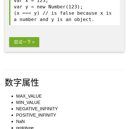
var x = 123;
var y = new Number(123);
(x === y) // is false because x is
a number and y is an object.
尝试一下 »
数字属性
MAX_VALUE
MIN_VALUE
NEGATIVE_INFINITY
POSITIVE_INFINITY
NaN
prototype