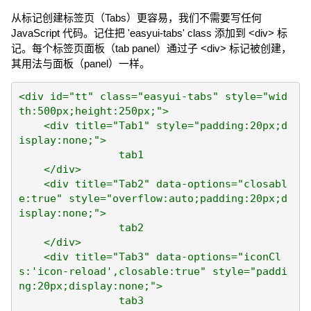
从标记创建标签页（Tabs）更容易，我们不需要写任何
JavaScript 代码。记住把 'easyui-tabs' class 添加到 <div> 标
记。每个标签页面板（tab panel）通过子 <div> 标记被创建，
其用法与面板（panel）一样。
<div id="tt" class="easyui-tabs" style="wid
th:500px;height:250px;">

    <div title="Tab1" style="padding:20px;d
isplay:none;">

		tab1

    </div>

    <div title="Tab2" data-options="closabl
e:true" style="overflow:auto;padding:20px;d
isplay:none;">

		tab2

    </div>

    <div title="Tab3" data-options="iconCl
s:'icon-reload',closable:true" style="paddi
ng:20px;display:none;">

		tab3
