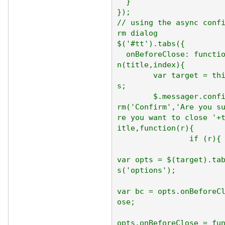
  }

});

// using the async conf
rm dialog

$('#tt').tabs({

  onBeforeClose: functio
n(title,index){

	var target = thi
s;

	$.messager.confi
rm('Confirm','Are you s
re you want to close '+
itle,function(r){

		if (r){

var opts = $(target).ta
s('options');

var bc = opts.onBeforeC
ose;

opts.onBeforeClose = fu