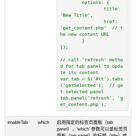
	options: {

		title: 
'New Title',

		href: 
'get_content.php'  // t
he new content URL

	}

});

// call 'refresh' metho
d for tab panel to upda
te its content

var tab = $('#tt').tabs
('getSelected');  // ge
t selected panel

tab.panel('refresh', 'g
enableTab
which
启用指定的标签页面板（tab
panel），'which' 参数可以是标签页
面板（tab panel）的标题（title）或