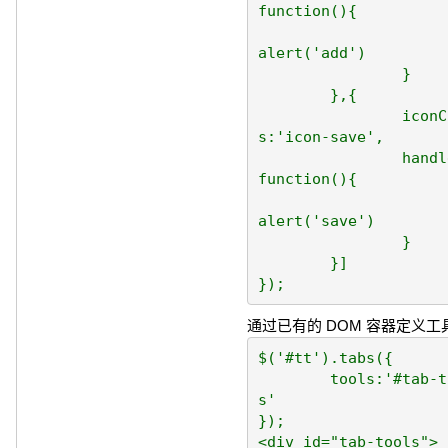
function(){

alert('add')

		}

	},{

		iconCl
s:'icon-save',

		handler:
function(){

alert('save')

		}

	}]

通过已有的 DOM 容器定义工
$('#tt').tabs({

	tools:'#tab-tool
s'

});

<div id="tab-tools">
