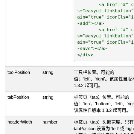
	<a href="#" clas
s="easyui-linkbutton"
ain="true" iconCls="i
-add"></a>

	<a href="#" clas
s="easyui-linkbutton"
ain="true" iconCls="i
-save"></a>

toolPosition
string
工具栏位置。可能的
值：'left'、'right'。该属性自版
1.3.2 起可用。
tabPosition
string
标签页（tab）位置。可能的
值：'top'、'bottom'、'left'、'rig
该属性自版本 1.3.2 起可用。
headerWidth
number
标签页（tab）头部宽度，只
tabPosition 设置为 'left' 或 'righ