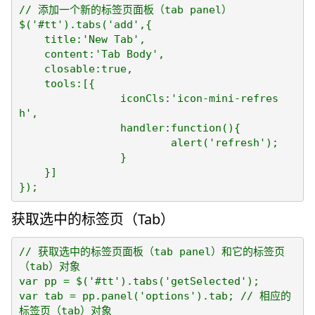
// 添加一个新的标签页面板（tab panel）

$('#tt').tabs('add',{

    title:'New Tab',

    content:'Tab Body',

    closable:true,

    tools:[{

		iconCls:'icon-mini-refres
h',

		handler:function(){

			alert('refresh');

		}

    }]

获取选中的标签页（Tab）
// 获取选中的标签页面板（tab panel）和它的标签页
（tab）对象

var pp = $('#tt').tabs('getSelected');

var tab = pp.panel('options').tab; // 相应的