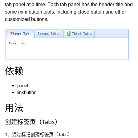
tab panel at a time. Each tab panel has the header title and
some mini button tools, including close button and other
customized buttons.
依赖
panel
linkbutton
用法
创建标签页（Tabs）
1、通过标记创建标签页（Tabs）