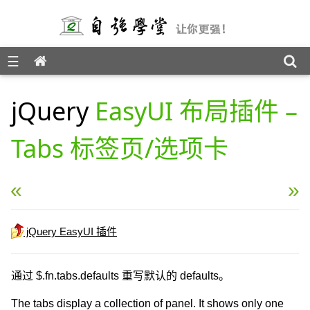
☰
jQuery EasyUI 教程
jQuery
EasyUI 布局插件 –
Tabs 标签页/选项卡
« jQuery EasyUI 布局插件 – Panel 面板
jQuery EasyUI 布局插件
jQuery EasyUI 插件
通过 $.fn.tabs.defaults 重写默认的 defaults。
The tabs display a collection of panel. It shows only one