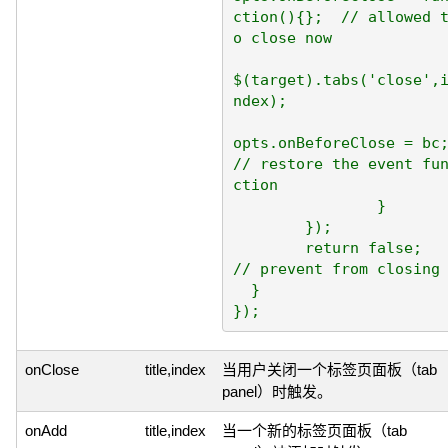
ction(){};  // allowed 
o close now

$(target).tabs('close',
ndex);

opts.onBeforeClose = bc; 
// restore the event fu
ction

		}

	});

	return false;	
// prevent from closing

  }

onClose
title,index
当用户关闭一个标签页面板（tab
panel）时触发。
onAdd
title,index
当一个新的标签页面板（tab