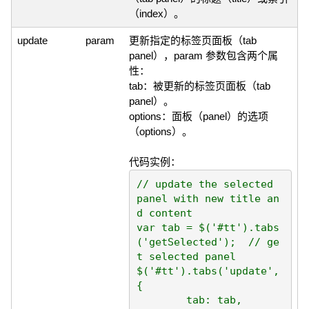
（index）。
update
param
更新指定的标签页面板（tab
panel），param 参数包含两个属
性：
tab：被更新的标签页面板（tab
panel）。
options：面板（panel）的选项
（options）。
代码实例：
// update the selected 
panel with new title an
d content

var tab = $('#tt').tabs
('getSelected');  // ge
t selected panel

$('#tt').tabs('update', 
{

	tab: tab,
