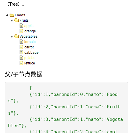
（Tree）。
父/子节点数据
	[

	{"id":1,"parendId":0,"name":"Food
s"},

	{"id":2,"parentId":1,"name":"Fruit
s"},

	{"id":3,"parentId":1,"name":"Vegeta
bles"},

	{"id":4,"parentId":2,"name":"appl