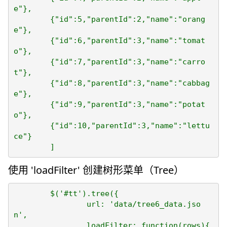
e"},

	{"id":5,"parentId":2,"name":"orang
e"},

	{"id":6,"parentId":3,"name":"tomat
o"},

	{"id":7,"parentId":3,"name":"carro
t"},

	{"id":8,"parentId":3,"name":"cabbag
e"},

	{"id":9,"parentId":3,"name":"potat
o"},

	{"id":10,"parentId":3,"name":"lettu
ce"}

使用 'loadFilter' 创建树形菜单（Tree）
	$('#tt').tree({

		url: 'data/tree6_data.jso
n',

		loadFilter: function(rows){
