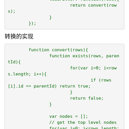
			return convert(row
s);

		}

转换的实现
	function convert(rows){

		function exists(rows, paren
tId){

			for(var i=0; i<row
s.length; i++){

				if (rows
[i].id == parentId) return true;

			}

			return false;

		}

		var nodes = [];

		// get the top level nodes

		for(var i=0; i<rows.length; 