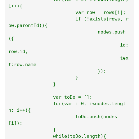
i++){

			var row = rows[i];

			if (!exists(rows, r
ow.parentId)){

				nodes.push
({

					id:
row.id,

					tex
t:row.name

				});

			}

		}

		var toDo = [];

		for(var i=0; i<nodes.lengt
h; i++){

			toDo.push(nodes
[i]);

		}

		while(toDo.length){
