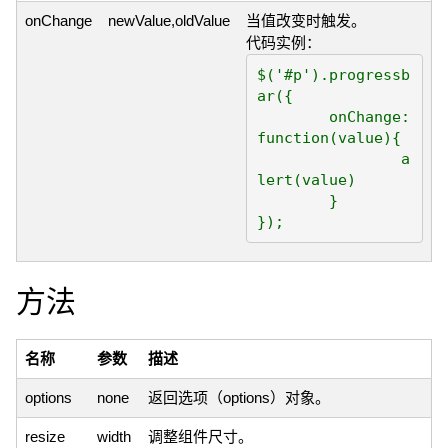
onChange
newValue,oldValue
当值改变时触发。
代码实例：
$('#p').progressb
ar({

	onChange: 
function(value){

		a
lert(value)

	}

方法
名称
参数
描述
options
none
返回选项（options）对象。
resize
width
调整组件尺寸。