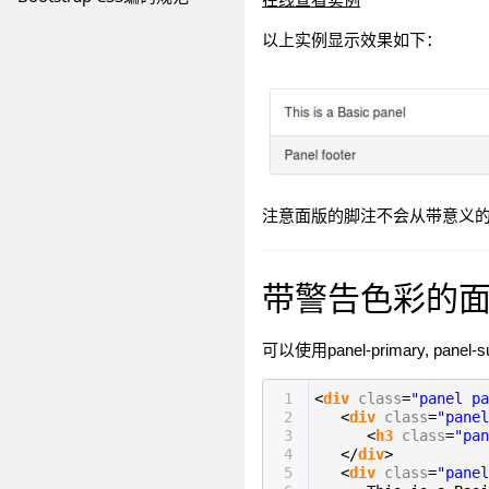
以上实例显示效果如下：
注意面版的脚注不会从带意义
带警告色彩的
可以使用panel-primary, panel
1
<
div
class
=
"panel pa
2
<
div
class
=
"panel
3
<
h3
class
=
"pan
4
</
div
>
5
<
div
class
=
"panel