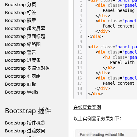
1
<
div
class
=
"panel pa
Bootstrap 分页
2
<
div
class
=
"panel
3
Panel heading 
Bootstrap 标签
4
</
div
>
Bootstrap 徽章
5
<
div
class
=
"panel
6
Panel content
Bootstrap 超大屏幕
7
</
div
>
Bootstrap 页面标题
8
</
div
>
9
Bootstrap 缩略图
10
<
div
class
=
"panel pa
Bootstrap 警告
11
<
div
class
=
"panel
12
<
h3
class
=
"pan
Bootstrap 进度条
13
Panel With 
Bootstrap 多媒体对象
14
</
h3
>
15
</
div
>
Bootstrap 列表组
16
<
div
class
=
"panel
Bootstrap 面板
17
Panel content
18
</
div
>
Bootstrap Wells
19
</
div
>
在线查看实例
Bootstrap
插件
以上实例显示效果如下：
Bootstrap 插件概览
Bootstrap 过渡效果