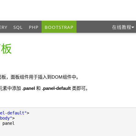
ERY
SQL
PHP
BOOTSTRAP
在线教程
面板
象
p的面板，面板组件用于插入到DOM组件中。
>元素中添加
.panel
和
.panel-default
类即可。
el-default"
>
body"
>
 panel