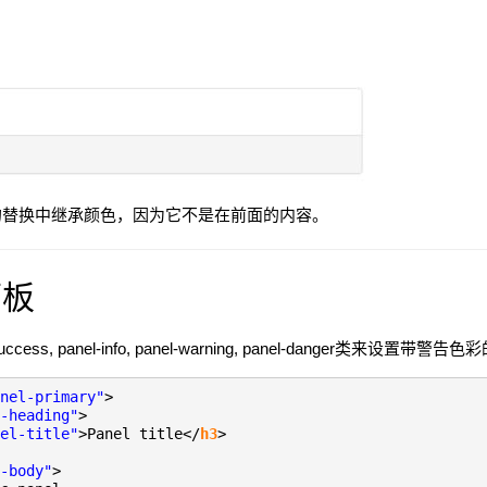
的替换中继承颜色，因为它不是在前面的内容。
面板
-success, panel-info, panel-warning, panel-danger类来
nel-primary"
>
-heading"
>
el-title"
>Panel title</
h3
>
-body"
>