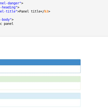
nel-danger"
>
-heading"
>
el-title"
>Panel title</
h3
>
-body"
>
c panel