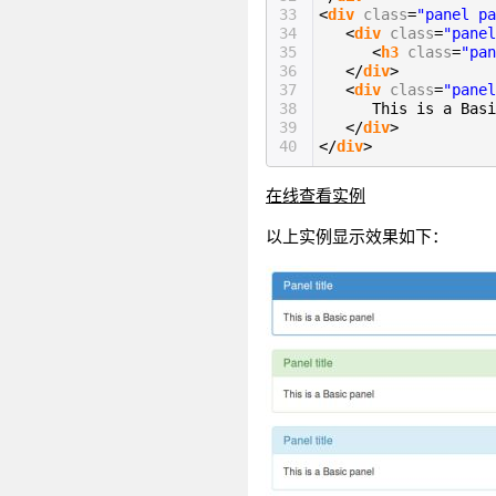
33
<
div
class
=
"panel pa
34
<
div
class
=
"panel
35
<
h3
class
=
"pan
36
</
div
>
37
<
div
class
=
"panel
38
This is a Basi
39
</
div
>
40
</
div
>
在线查看实例
以上实例显示效果如下：