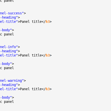
c panel
nel-success"
>
-heading"
>
el-title"
>Panel title</
h3
>
-body"
>
c panel
nel-info"
>
-heading"
>
el-title"
>Panel title</
h3
>
-body"
>
c panel
nel-warning"
>
-heading"
>
el-title"
>Panel title</
h3
>
-body"
>
c panel