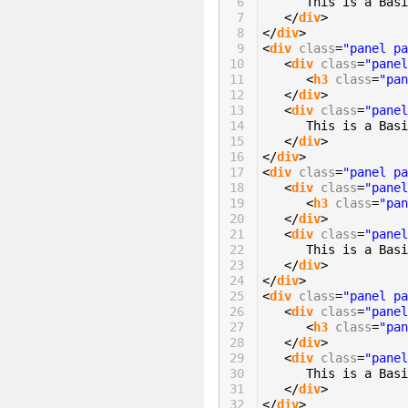
6
This is a Basi
7
</
div
>
8
</
div
>
9
<
div
class
=
"panel pa
10
<
div
class
=
"panel
11
<
h3
class
=
"pan
12
</
div
>
13
<
div
class
=
"panel
14
This is a Basi
15
</
div
>
16
</
div
>
17
<
div
class
=
"panel pa
18
<
div
class
=
"panel
19
<
h3
class
=
"pan
20
</
div
>
21
<
div
class
=
"panel
22
This is a Basi
23
</
div
>
24
</
div
>
25
<
div
class
=
"panel pa
26
<
div
class
=
"panel
27
<
h3
class
=
"pan
28
</
div
>
29
<
div
class
=
"panel
30
This is a Basi
31
</
div
>
32
</
div
>