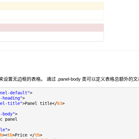
类来设置无边框的表格。 通过 .panel-body 类可以定义表格总额外
nel-default"
>
-heading"
>
el-title"
>Panel title</
h3
>
-body"
>
c panel
le"
>
h
><
th
>Price </
th
>