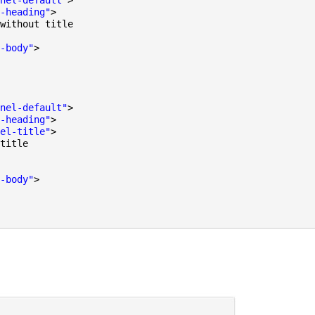
nel-default"
>
-heading"
>
without title
-body"
>
nel-default"
>
-heading"
>
el-title"
>
title
-body"
>