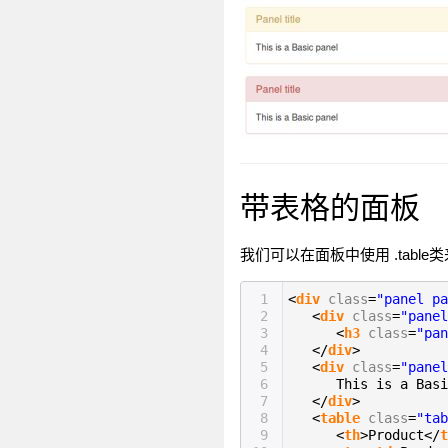
带表格的面板
我们可以在面板中使用 .table
1
<
div
class
=
"panel pa
2
<
div
class
=
"panel
3
<
h3
class
=
"pan
4
</
div
>
5
<
div
class
=
"panel
6
This is a Basi
7
</
div
>
8
<
table
class
=
"tab
9
<
th
>Product</
t