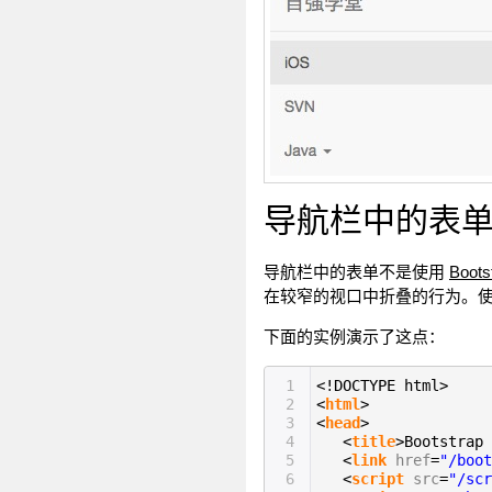
导航栏中的表
导航栏中的表单不是使用
Boot
在较窄的视口中折叠的行为。
下面的实例演示了这点：
1
<!DOCTYPE html>
2
<
html
>
3
<
head
>
4
<
title
>Bootstr
5
<
link
href
=
"/boot
6
<
script
src
=
"/scr