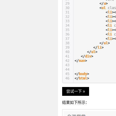
29
</
a
>
30
<
ul
clas
31
<
li
><
32
<
li
><
33
<
li
><
34
<
li
c
35
<
li
><
36
<
li
c
37
<
li
><
38
</
ul
>
39
</
li
>
40
</
ul
>
41
</
div
>
42
</
nav
>
43
44
45
</
body
>
46
</
html
>
尝试一下 »
结果如下所示：