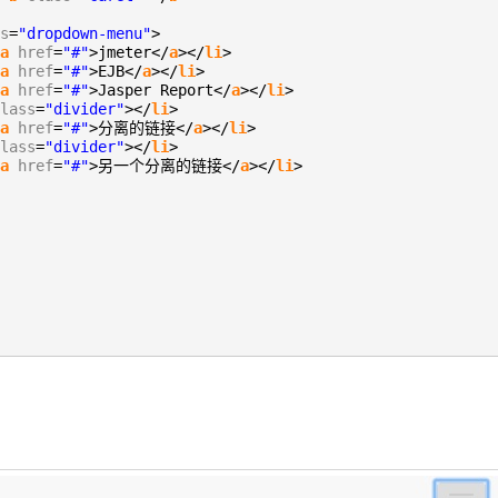
s
=
"dropdown-menu"
>
a
href
=
"#"
>jmeter</
a
></
li
>
a
href
=
"#"
>EJB</
a
></
li
>
a
href
=
"#"
>Jasper Report</
a
></
li
>
lass
=
"divider"
></
li
>
a
href
=
"#"
>分离的链接</
a
></
li
>
lass
=
"divider"
></
li
>
a
href
=
"#"
>另一个分离的链接</
a
></
li
>