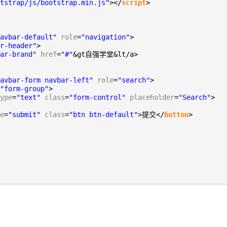
tstrap/js/bootstrap.min.js"
></
script
>
avbar-default"
role
=
"navigation"
>
r-header"
>
ar-brand"
href
=
"#"
&gt自强学堂&lt/a>
avbar-form navbar-left"
role
=
"search"
>
"form-group"
>
ype
=
"text"
class
=
"form-control"
placeholder
=
"Search"
>
e
=
"submit"
class
=
"btn btn-default"
>提交</
button
>