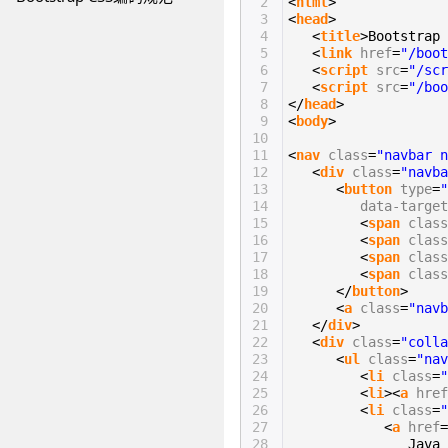
2
<
html
>
3
<
head
>
4
<
title
>Bootstr
5
<
link
href
=
"/boot
6
<
script
src
=
"/scr
7
<
script
src
=
"/boo
8
</
head
>
9
<
body
>
10
11
<
nav
class
=
"navbar n
12
<
div
class
=
"navba
13
<
button
type
=
"
14
data-target
15
<
span
class
16
<
span
class
17
<
span
class
18
<
span
class
19
</
button
>
20
<
a
class
=
"navb
21
</
div
>
22
<
div
class
=
"colla
23
<
ul
class
=
"nav
24
<
li
class
=
"
25
<
li
><
a
href
26
<
li
class
=
"
27
<
a
href
=
28
Java 