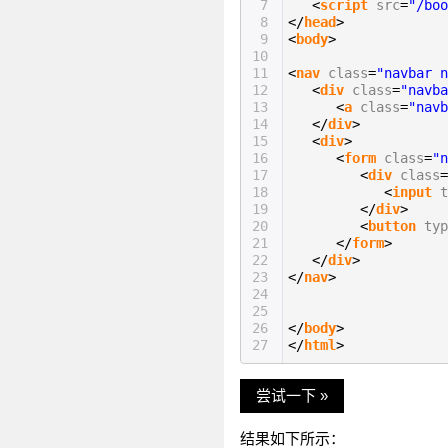
7
<
script
src
=
"/boo
8
</
head
>
9
<
body
>
10
11
<
nav
class
=
"navbar n
12
<
div
class
=
"navba
13
<
a
class
=
"navb
14
</
div
>
15
<
div
>
16
<
form
class
=
"n
17
<
div
class
=
18
<
input
t
19
</
div
>
20
<
button
typ
21
</
form
>
22
</
div
>
23
</
nav
>
24
25
26
</
body
>
27
</
html
>
尝试一下 »
结果如下所示：