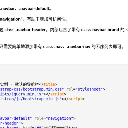
.navbar、.navbar-default
。
navigation"
，有助于增加可访问性。
 class
.navbar-header
，内部包含了带有 class
navbar-brand
的 
需要简单地添加带有 class
.nav、.navbar-nav
的无序列表即可。
ap 实例 - 默认的导航栏</
title
>
strap/css/bootstrap.min.css"
rel
=
"stylesheet"
>
ipts/jquery.min.js"
></
script
>
tstrap/js/bootstrap.min.js"
></
script
>
avbar-default"
role
=
"navigation"
>
r-header"
>