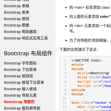
Bootstrap 表格
向 <nav> 标签添加 class
Bootstrap 表单
向上面的元素添加
role="
Bootstrap 按钮
Bootstrap 图像
向 <div> 元素添加一个标题
Bootstrap 帮助器类
号。
Bootstrap 响应式实用工具
为了向导航栏添加链接，只
下面的实例演示了这点：
Bootstrap
布局组件
1
<!DOCTYPE html>
Bootstrap 字形图标
2
<
html
>
Bootstrap 下拉菜单
3
<
head
>
4
<
title
>Bootstr
Bootstrap 按钮组
5
<
link
href
=
"/boot
6
<
script
src
=
"/scr
Bootstrap 按钮下拉菜单
7
<
script
src
=
"/boo
Bootstrap 输入框组
8
</
head
>
9
<
body
>
Bootstrap 导航元素
10
Bootstrap 导航栏
11
<
nav
class
=
"navbar n
12
<
div
class
=
"navba
Bootstrap 面包屑导航