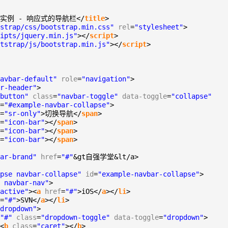
ap 实例 - 响应式的导航栏</
title
>
strap/css/bootstrap.min.css"
rel
=
"stylesheet"
>
ipts/jquery.min.js"
></
script
>
tstrap/js/bootstrap.min.js"
></
script
>
avbar-default"
role
=
"navigation"
>
r-header"
>
button"
class
=
"navbar-toggle"
data-toggle
=
"collapse"
=
"#example-navbar-collapse"
>
=
"sr-only"
>切换导航</
span
>
=
"icon-bar"
></
span
>
=
"icon-bar"
></
span
>
=
"icon-bar"
></
span
>
ar-brand"
href
=
"#"
&gt自强学堂&lt/a>
pse navbar-collapse"
id
=
"example-navbar-collapse"
>
 navbar-nav"
>
active"
><
a
href
=
"#"
>iOS</
a
></
li
>
=
"#"
>SVN</
a
></
li
>
dropdown"
>
"#"
class
=
"dropdown-toggle"
data-toggle
=
"dropdown"
>
<
b
class
=
"caret"
></
b
>