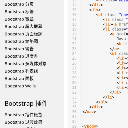
13
<
a
class
=
"navb
Bootstrap 分页
14
</
div
>
15
<
div
>
Bootstrap 标签
16
<
ul
class
=
"nav
Bootstrap 徽章
17
<
li
class
=
"
18
<
li
><
a
href
Bootstrap 超大屏幕
19
<
li
class
=
"
Bootstrap 页面标题
20
<
a
href
=
21
Java
Bootstrap 缩略图
22
<
b
cl
Bootstrap 警告
23
</
a
>
24
<
ul
clas
Bootstrap 进度条
25
<
li
><
Bootstrap 多媒体对象
26
<
li
><
27
<
li
><
Bootstrap 列表组
28
<
li
c
Bootstrap 面板
29
<
li
><
30
<
li
c
Bootstrap Wells
31
<
li
><
32
</
ul
>
33
</
li
>
Bootstrap
插件
34
</
ul
>
35
</
div
>
36
</
nav
>
Bootstrap 插件概览
37
Bootstrap 过渡效果
38
39
</
body
>