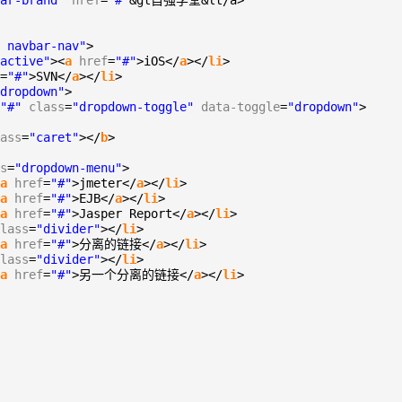
ar-brand"
href
=
"#"
&gt自强学堂&lt/a>
 navbar-nav"
>
active"
><
a
href
=
"#"
>iOS</
a
></
li
>
=
"#"
>SVN</
a
></
li
>
dropdown"
>
"#"
class
=
"dropdown-toggle"
data-toggle
=
"dropdown"
>
ass
=
"caret"
></
b
>
s
=
"dropdown-menu"
>
a
href
=
"#"
>jmeter</
a
></
li
>
a
href
=
"#"
>EJB</
a
></
li
>
a
href
=
"#"
>Jasper Report</
a
></
li
>
lass
=
"divider"
></
li
>
a
href
=
"#"
>分离的链接</
a
></
li
>
lass
=
"divider"
></
li
>
a
href
=
"#"
>另一个分离的链接</
a
></
li
>