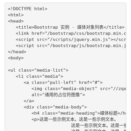
<!DOCTYPE html>

<html>

<head>

   <title>Bootstrap 实例 - 媒体对象列表</title>

   <link href="/bootstrap/css/bootstrap.min.css
   <script src="/scripts/jquery.min.js"></scrip
   <script src="/bootstrap/js/bootstrap.min.js"
</head>

<body>

<ul class="media-list">

   <li class="media">

      <a class="pull-left" href="#">

         <img class="media-object" src="//zqxt.
         alt="通用的占位符图像">

      </a>

      <div class="media-body">

         <h4 class="media-heading">媒体标题</h4>

         <p>这是一些示例文本。这是一些示例文本。 

			这是一些示例文本。这是一些示例文本。
