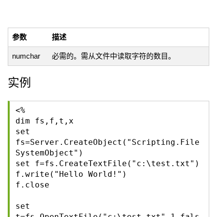
参数
描述
numchar
必需的。需从文件中读取字符的数目。
实例
<%
dim fs,f,t,x
set
fs=Server.CreateObject("Scripting.File
SystemObject")
set f=fs.CreateTextFile("c:\test.txt")
f.write("Hello World!")
f.close
set
t=fs.OpenTextFile("c:\test.txt",1,fals