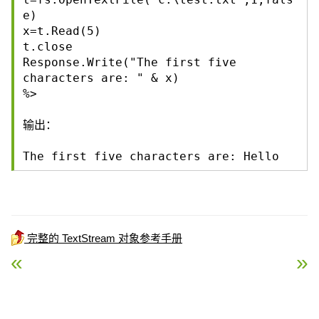
e)
x=t.Read(5)
t.close
Response.Write("The first five
characters are: " & x)
%>
输出：
The first five characters are: Hello
完整的 TextStream 对象参考手册
« ASP Close 方法
ASP ReadAll 方法 »