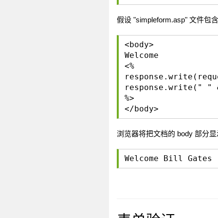
假设 "simpleform.asp" 文
<body>
Welcome
<%
response.write(requ
response.write(" " 
%>
</body>
浏览器将把文档的 body 部分
Welcome Bill Gates