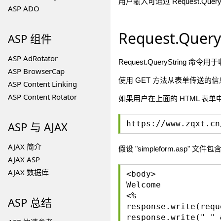
用户输入可通过 Request.QueryS
ASP ADO
Request.Query
ASP 组件
ASP AdRotator
Request.QueryString 命令
ASP BrowserCap
使用 GET 方法从表单传送
ASP Content Linking
ASP Content Rotator
如果用户在上面的 HTML 表单中输入
https://www.zqxt.cn
ASP 与 AJAX
AJAX 简介
假设 "simpleform.asp" 文
AJAX ASP
AJAX 数据库
<body>
Welcome
<%
ASP 总结
response.write(requ
response.write(" " 