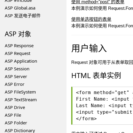
ASP #include
使用 method="post" 的表单
ASP Global.asa
本例演示如何使用 Request.
ASP 发送电子邮件
使用单选按钮的表单
本例演示如何使用 Request.
ASP 对象
用户输入
ASP Response
ASP Request
ASP Application
Request 对象可用于从表单
ASP Session
HTML 表单实例
ASP Server
ASP Error
ASP FileSystem
<form method="get" 
First Name: <input 
ASP TextStream
Last Name: <input t
ASP Drive
<input type="submit
ASP File
</form>
ASP Folder
ASP Dictionary