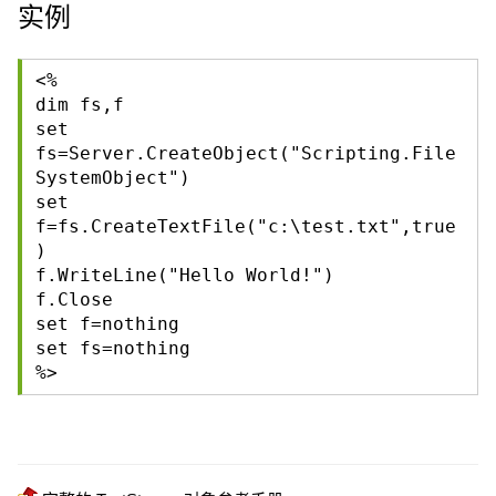
实例
<%
dim fs,f
set
fs=Server.CreateObject("Scripting.File
SystemObject")
set
f=fs.CreateTextFile("c:\test.txt",true
)
f.WriteLine("Hello World!")
f.Close
set f=nothing
set fs=nothing
%>