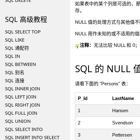
SQL DELETE
如果表中的某个列是可选的，那
存。
SQL
高级教程
NULL 值的处理方式与其他值
SQL SELECT TOP
NULL 用作未知的或不适用的
SQL LIKE
注释：
无法比较 NULL 和 
SQL 通配符
SQL IN
SQL BETWEEN
SQL 的 NULL
SQL 别名
SQL 连接
请看下面的 "Persons" 表：
SQL INNER JOIN
SQL LEFT JOIN
P_Id
LastName
SQL RIGHT JOIN
1
Hansen
SQL FULL JOIN
SQL UNION
2
Svendson
SQL SELECT INTO
3
Pettersen
SQL INSERT INTO SELECT