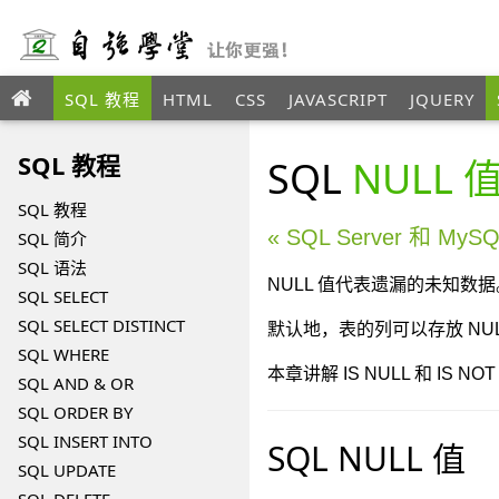
SQL 教程
HTML
CSS
JAVASCRIPT
JQUERY
XML
SQL 教程
SQL
NULL 值
SQL 教程
« SQL Server 和 My
SQL 简介
SQL 语法
NULL 值代表遗漏的未知数据
SQL SELECT
SQL SELECT DISTINCT
默认地，表的列可以存放 NUL
SQL WHERE
本章讲解 IS NULL 和 IS NO
SQL AND & OR
SQL ORDER BY
SQL INSERT INTO
SQL NULL 值
SQL UPDATE