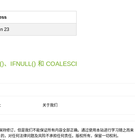
ess
n 23
()、IFNULL() 和 COALESCE() 函数 »
社
关于我们
保持修订，但是我们不能保证所有内容全部正确。通过使用本站进行学习随之而来
目的，对任何法律问题及风险不承担任何责任。版权所有，保留一切权利。