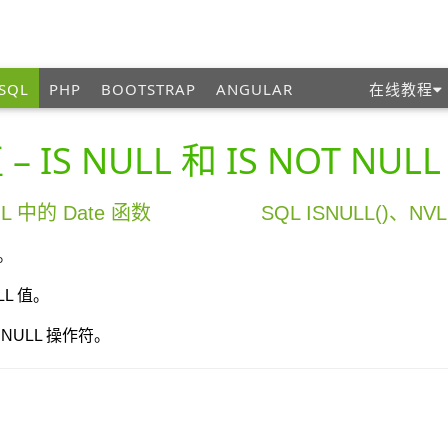
SQL
PHP
BOOTSTRAP
ANGULAR
在线教程
 – IS NULL 和 IS NOT NULL
SQL 中的 Date 函数
SQL ISNULL()、NVL
。
L 值。
T NULL 操作符。