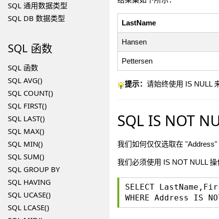
SQL 通用数据类型
SQL DB 数据类型
LastName
Hansen
SQL
函数
Pettersen
SQL 函数
SQL AVG()
提示：
请始终使用 IS NULL 
SQL COUNT()
SQL FIRST()
SQL IS NOT N
SQL LAST()
SQL MAX()
SQL MIN()
我们如何仅仅选取在 "Address
SQL SUM()
我们必须使用 IS NOT NULL 
SQL GROUP BY
SQL HAVING
SELECT LastName,Fir
SQL UCASE()
WHERE Address IS NO
SQL LCASE()