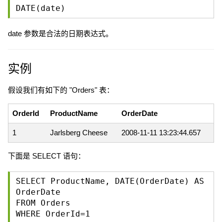
DATE(date)
date 参数是合法的日期表达式。
实例
假设我们有如下的 "Orders" 表：
OrderId
ProductName
OrderDate
1
Jarlsberg Cheese
2008-11-11 13:23:44.657
下面是 SELECT 语句：
SELECT ProductName, DATE(OrderDate) AS
OrderDate
FROM Orders
WHERE OrderId=1