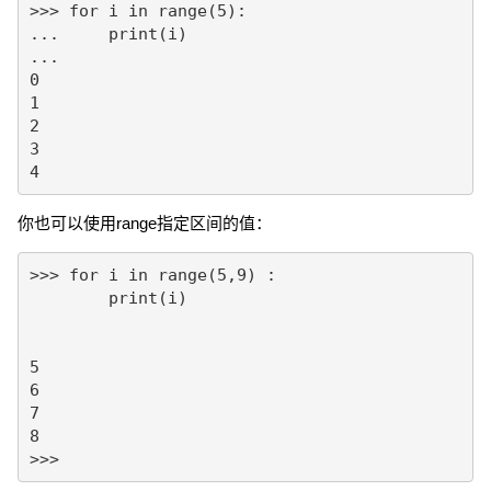
>>> for i in range(5):

...     print(i)

...

0

1

2

3

4
你也可以使用range指定区间的值：
>>> for i in range(5,9) :

	print(i)

5

6

7

8

>>>