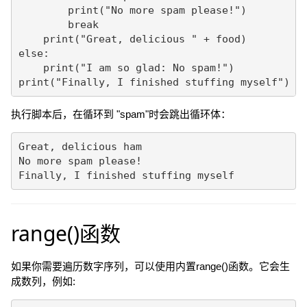
        print("No more spam please!")

        break

    print("Great, delicious " + food)

else:

    print("I am so glad: No spam!")

print("Finally, I finished stuffing myself")
执行脚本后，在循环到 "spam"时会跳出循环体：
Great, delicious ham

No more spam please!

Finally, I finished stuffing myself
range()函数
如果你需要遍历数字序列，可以使用内置range()函数。它会生
成数列，例如: