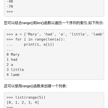
-40

-70

>>>
您可以结合range()和len()函数以遍历一个序列的索引,如下所示:
>>> a = ['Mary', 'had', 'a', 'little', 'lamb']

>>> for i in range(len(a)):

...     print(i, a[i])

...

0 Mary

1 had

2 a

3 little

4 lamb
还可以使用range()函数来创建一个列表：
>>> list(range(5))

[0, 1, 2, 3, 4]

>>>