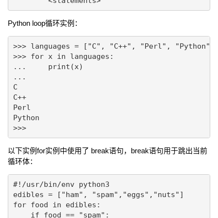
	<statements>
Python loop循环实例：
>>> languages = ["C", "C++", "Perl", "Python"] 
>>> for x in languages:

...     print(x)

... 

C

C++

Perl

Python

>>>
以下实例for实例中使用了 break语句，break语句用于跳出当前
循环体：
#!/usr/bin/env python3

edibles = ["ham", "spam","eggs","nuts"]

for food in edibles:

    if food == "spam":
