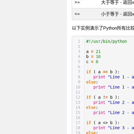
>=
大于等于 - 返
<=
小于等于 - 返
以下实例演示了Python所有
1
#!/usr/bin/python
2
3
a
=
21
4
b
=
10
5
c
=
0
6
7
if
( a
=
=
b ):
8
print
"Line 1 - a
9
else
:
10
print
"Line 1 - a
11
12
if
( a !
=
b ):
13
print
"Line 2 - a
14
else
:
15
print
"Line 2 - a
16
17
if
( a <> b ):
18
print
"Line 3 - a
19
else
: