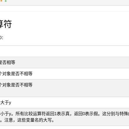
s
2
算符
0：
象是否相等
两个对象是否不相等
两个对象是否不相等
否大于y
是否小于y。所有比较运算符返回1表示真，返回0表示假。这分别与特
e等价。注意，这些变量名的大写。