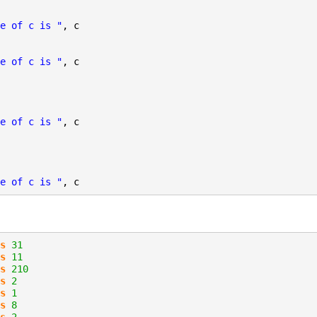
e of c is "
, c
e of c is "
, c
e of c is "
, c
e of c is "
, c
s
31
s
11
s
210
s
2
s
1
s
8