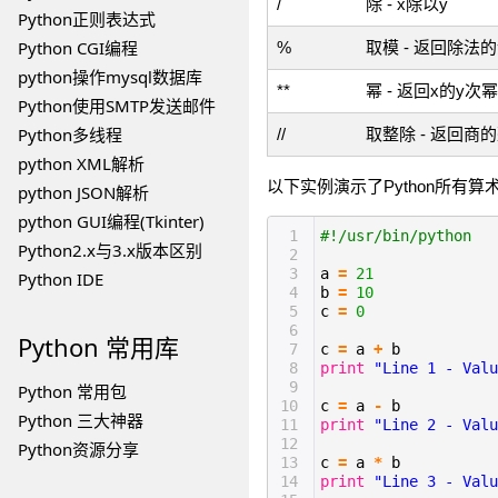
/
除 - x除以y
Python正则表达式
Python CGI编程
%
取模 - 返回除法
python操作mysql数据库
**
幂 - 返回x的y次幂
Python使用SMTP发送邮件
Python多线程
//
取整除 - 返回商
python XML解析
以下实例演示了Python所有
python JSON解析
python GUI编程(Tkinter)
1
#!/usr/bin/python
Python2.x与3.x版本区别
2
3
a
=
21
Python IDE
4
b
=
10
5
c
=
0
6
Python
常用库
7
c
=
a
+
b
8
print
"Line 1 - Valu
9
Python 常用包
10
c
=
a
-
b
Python 三大神器
11
print
"Line 2 - Valu
12
Python资源分享
13
c
=
a
*
b
14
print
"Line 3 - Valu