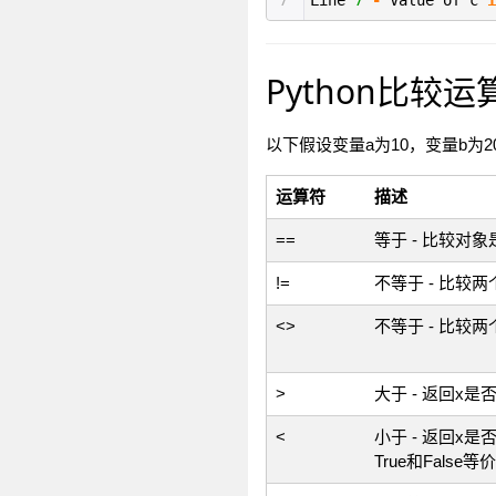
7
Line
7
-
Value of c
i
Python比较运
以下假设变量a为10，变量b为2
运算符
描述
==
等于 - 比较对
!=
不等于 - 比较
<>
不等于 - 比较
>
大于 - 返回x是
<
小于 - 返回x
True和Fals