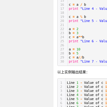
15
16
c
=
a
/
b
17
print
"Line 4 - Valu
18
19
c
=
a
%
b
20
print
"Line 5 - Valu
21
22
a
=
2
23
b
=
3
24
c
=
a
*
*
b
25
print
"Line 6 - Valu
26
27
a
=
10
28
b
=
5
29
c
=
a
/
/
b
30
print
"Line 7 - Valu
以上实例输出结果：
1
Line
1
-
Value of c
i
2
Line
2
-
Value of c
i
3
Line
3
-
Value of c
i
4
Line
4
-
Value of c
i
5
Line
5
-
Value of c
i
6
Line
6
-
Value of c
i