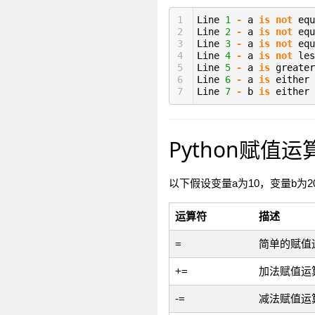
1
Line
1
-
a
is
not
equ
2
Line
2
-
a
is
not
equ
3
Line
3
-
a
is
not
equ
4
Line
4
-
a
is
not
les
5
Line
5
-
a
is
greater
6
Line
6
-
a
is
either
7
Line
7
-
b
is
either
Python赋值运
以下假设变量a为10，变量b为2
运算符
描述
=
简单的赋值
+=
加法赋值运
-=
减法赋值运