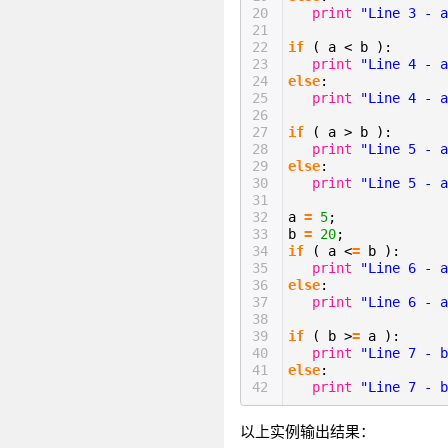
20
print
"Line 3 - a
21
22
if
( a < b ):
23
print
"Line 4 - a
24
else
:
25
print
"Line 4 - a
26
27
if
( a > b ):
28
print
"Line 5 - a
29
else
:
30
print
"Line 5 - a
31
32
a
=
5
;
33
b
=
20
;
34
if
( a <
=
b ):
35
print
"Line 6 - 
36
else
:
37
print
"Line 6 - 
38
39
if
( b >
=
a ):
40
print
"Line 7 - 
41
else
:
42
print
"Line 7 - 
以上实例输出结果：