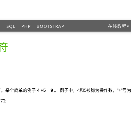
Y
SQL
PHP
BOOTSTRAP
在线教程
符
？
算符。举个简单的例子
4 +5 = 9
。 例子中，4和5被称为操作数，"+"号
符: