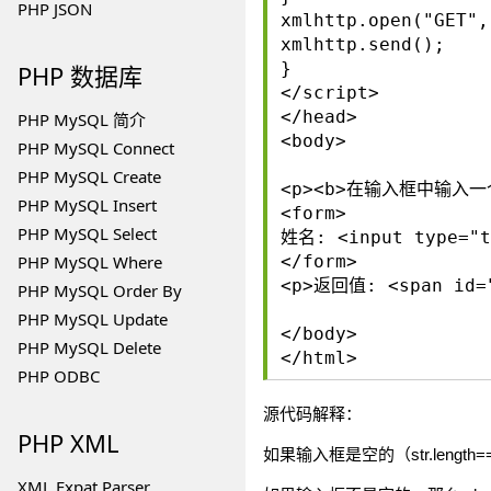
PHP JSON
xmlhttp.open("GET",
xmlhttp.send();
}
PHP
数据库
</script>
</head>
PHP MySQL 简介
<body>
PHP MySQL Connect
PHP MySQL Create
<p><b>在输入框中输入一个
PHP MySQL Insert
<form>
PHP MySQL Select
姓名: <input type="t
PHP MySQL Where
</form>
<p>返回值: <span id="
PHP MySQL Order By
PHP MySQL Update
</body>
PHP MySQL Delete
</html>
PHP ODBC
源代码解释：
PHP
XML
如果输入框是空的（str.lengt
XML Expat Parser