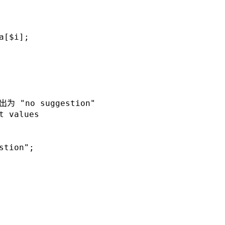
a[$i];
 "no suggestion"
t values
stion";