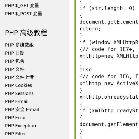
{
PHP $_GET 变量
if (str.length==0)
PHP $_POST 变量
{
document.getElement
return;
PHP
高级教程
}
if (window.XMLHttpR
PHP 多维数组
{// code for IE7+, 
PHP 日期
xmlhttp=new XMLHttp
PHP 包含
}
PHP 文件
else
{// code for IE6, I
PHP 文件上传
xmlhttp=new ActiveX
PHP Cookies
}
PHP Sessions
xmlhttp.onreadystat
PHP E-mail
{
PHP 安全 E-mail
if (xmlhttp.readySt
PHP Error
{
document.getElement
PHP Exception
}
PHP Filter
}