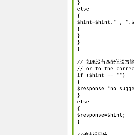
}
else
{
$hint=$hint." , ".$
}
}
}
}
// 如果没有匹配值设置输出为
// or to the correc
if ($hint == "")
{
$response="no sugge
}
else
{
$response=$hint;
}
//输出返回值