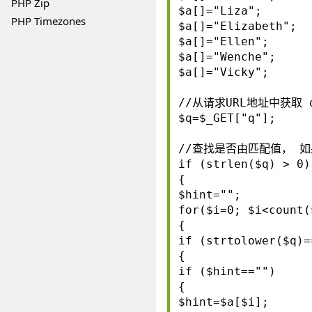
PHP Zip
$a[]="Liza";
PHP Timezones
$a[]="Elizabeth";
$a[]="Ellen";
$a[]="Wenche";
$a[]="Vicky";
//从请求URL地址中获取 
$q=$_GET["q"];
//查找是否由匹配值， 如果
if (strlen($q) > 0)
{
$hint="";
for($i=0; $i<count(
{
if (strtolower($q)=
{
if ($hint=="")
{
$hint=$a[$i];