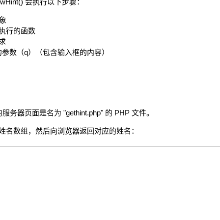
Hint() 会执行以下步骤：
对象
执行的函数
求
端的参数（q）（包含输入框的内容）
服务器页面是名为 "gethint.php" 的 PHP 文件。
代码会检查姓名数组，然后向浏览器返回对应的姓名：