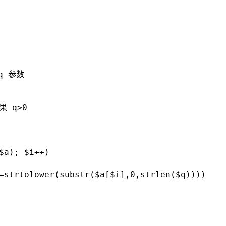
q 参数
 q>0
$a); $i++)
=strtolower(substr($a[$i],0,strlen($q))))