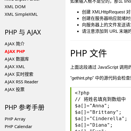
如果输入框不是空的，那么 show
XML DOM
创建 XMLHttpRequest 
XML SimpleXML
创建在服务器响应就绪时
向服务器上的文件发送请
PHP
与 AJAX
请注意添加到 URL 末
AJAX 简介
PHP 文件
AJAX PHP
AJAX 数据库
AJAX XML
上面这段通过 JavaScript 调用的
AJAX 实时搜索
"gethint.php" 中的源
AJAX RSS Reader
AJAX 投票
<?php
// 将姓名填充到数组中
PHP
参考手册
$a[]="Anna";
$a[]="Brittany";
PHP Array
$a[]="Cinderella";
$a[]="Diana";
PHP Calendar