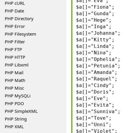
$a[]="Eva";
PHP cURL
$a[]="Fiona";
PHP Date
$a[]="Gunda";
PHP Directory
$a[]="Hege";
PHP Error
$a[]="Inga";
$a[]="Johanna";
PHP Filesystem
$a[]="Kitty";
PHP Filter
$a[]="Linda";
PHP FTP
$a[]="Nina";
PHP HTTP
$a[]="Ophelia";
PHP Libxml
$a[]="Petunia";
PHP Mail
$a[]="Amanda";
$a[]="Raquel";
PHP Math
$a[]="Cindy";
PHP Misc
$a[]="Doris";
PHP MySQLi
$a[]="Eve";
PHP PDO
$a[]="Evita";
PHP SimpleXML
$a[]="Sunniva";
$a[]="Tove";
PHP String
$a[]="Unni";
PHP XML
$a[]="Violet";