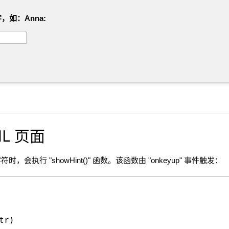
如：Anna:
ML 页面
执行 "showHint()" 函数。该函数由 "onkeyup" 事件触发：
tr)