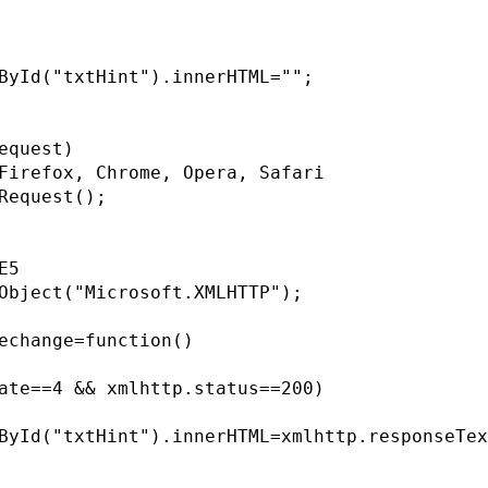
ById("txtHint").innerHTML="";
equest)
Firefox, Chrome, Opera, Safari
Request();
E5
Object("Microsoft.XMLHTTP");
echange=function()
ate==4 && xmlhttp.status==200)
ById("txtHint").innerHTML=xmlhttp.responseTex