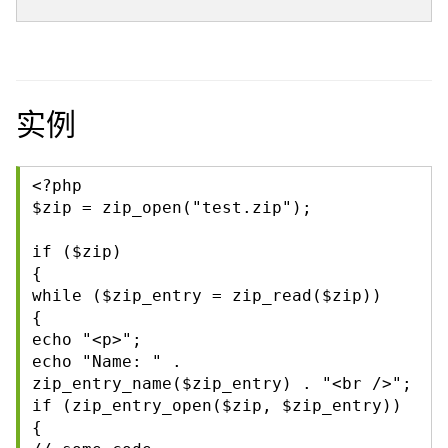
实例
<?php
$zip = zip_open("test.zip");
if ($zip)
{
while ($zip_entry = zip_read($zip))
{
echo "<p>";
echo "Name: " .
zip_entry_name($zip_entry) . "<br />";
if (zip_entry_open($zip, $zip_entry))
{