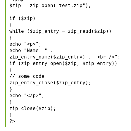
$zip = zip_open("test.zip");
if ($zip)
{
while ($zip_entry = zip_read($zip))
{
echo "<p>";
echo "Name: " .
zip_entry_name($zip_entry) . "<br />";
if (zip_entry_open($zip, $zip_entry))
{
// some code
zip_entry_close($zip_entry);
}
echo "</p>";
}
zip_close($zip);
}
?>