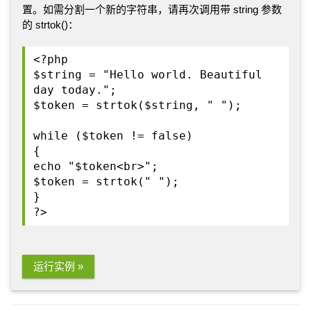
置。如需分割一个新的字符串，请再次调用带 string 参数
的 strtok()：
<?php
$string = "Hello world. Beautiful
day today.";
$token = strtok($string, " ");
while ($token != false)
{
echo "$token<br>";
$token = strtok(" ");
}
?>
运行实例 »