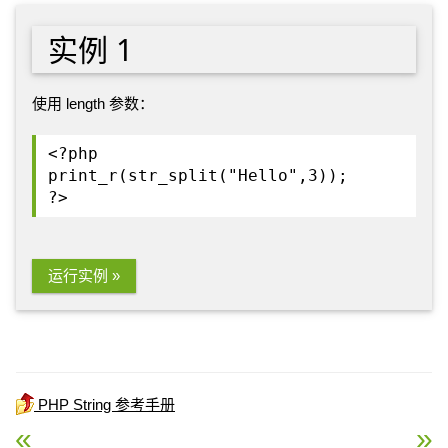
实例 1
使用 length 参数：
<?php
print_r(str_split("Hello",3));
?>
运行实例 »
PHP String 参考手册
« PHP str_shuffle() 函数
PHP str_word_count()