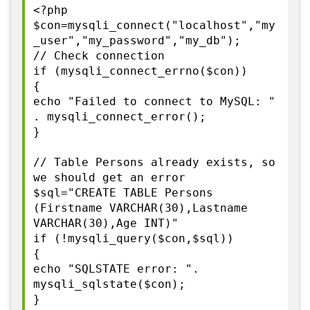
<?php
$con=mysqli_connect("localhost","my
_user","my_password","my_db");
// Check connection
if (mysqli_connect_errno($con))
{
echo "Failed to connect to MySQL: "
. mysqli_connect_error();
}
// Table Persons already exists, so
we should get an error
$sql="CREATE TABLE Persons
(Firstname VARCHAR(30),Lastname
VARCHAR(30),Age INT)"
if (!mysqli_query($con,$sql))
{
echo "SQLSTATE error: ".
mysqli_sqlstate($con);
}