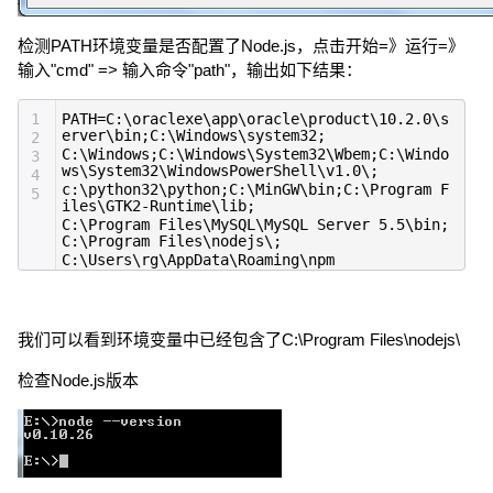
检测PATH环境变量是否配置了Node.js，点击开始=》运行=》
输入"cmd" => 输入命令"path"，输出如下结果：
1
PATH=C:\oraclexe\app\oracle\product\10.2.0\s
erver\bin;C:\Windows\system32;
2
C:\Windows;C:\Windows\System32\Wbem;C:\Windo
3
ws\System32\WindowsPowerShell\v1.0\;
4
c:\python32\python;C:\MinGW\bin;C:\Program F
5
iles\GTK2-Runtime\lib;
C:\Program Files\MySQL\MySQL Server 5.5\bin;
C:\Program Files\nodejs\;
C:\Users\rg\AppData\Roaming\npm
我们可以看到环境变量中已经包含了C:\Program Files\nodejs\
检查Node.js版本