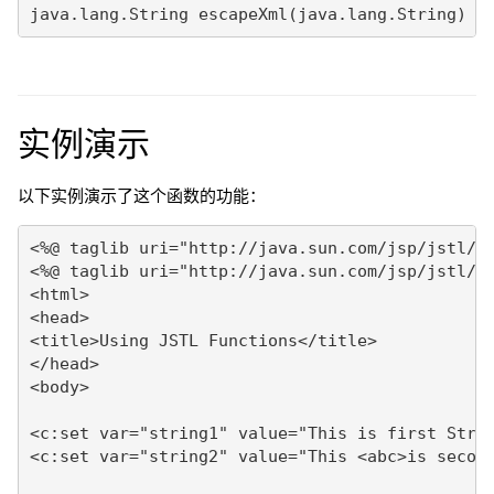
实例演示
以下实例演示了这个函数的功能：
<%@ taglib uri="http://java.sun.com/jsp/jstl/co
<%@ taglib uri="http://java.sun.com/jsp/jstl/fu
<html>

<head>

<title>Using JSTL Functions</title>

</head>

<body>

<c:set var="string1" value="This is first Strin
<c:set var="string2" value="This <abc>is second