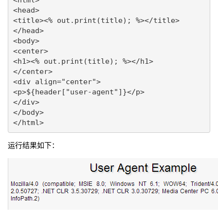
<head>

<title><% out.print(title); %></title>

</head>

<body>

<center>

<h1><% out.print(title); %></h1>

</center>

<div align="center">

<p>${header["user-agent"]}</p>

</div>

</body>

运行结果如下：