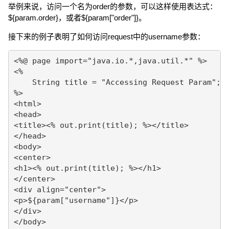
举例来说，访问一个名为order的参数，可以这样使用表达式：
${param.order}，或者${param["order"]}。
接下来的例子表明了如何访问request中的username参数：
<%@ page import="java.io.*,java.util.*" %>

<%

    String title = "Accessing Request Param";

%>

<html>

<head>

<title><% out.print(title); %></title>

</head>

<body>

<center>

<h1><% out.print(title); %></h1>

</center>

<div align="center">

<p>${param["username"]}</p>

</div>

</body>
