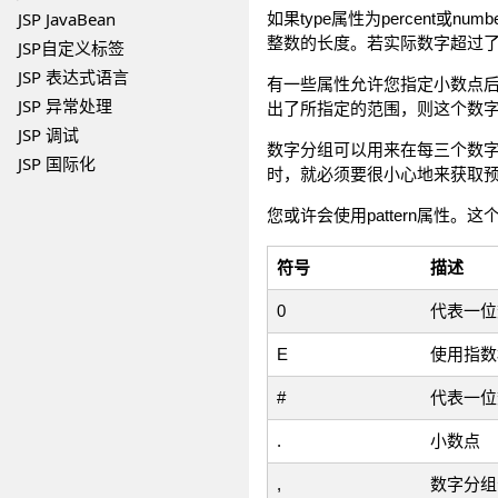
JSP JavaBean
如果type属性为percent或nu
整数的长度。若实际数字超过了ma
JSP自定义标签
JSP 表达式语言
有一些属性允许您指定小数点后的位数。
JSP 异常处理
出了所指定的范围，则这个数
JSP 调试
数字分组可以用来在每三个数字中插入
JSP 国际化
时，就必须要很小心地来获取
您或许会使用pattern属
符号
描述
0
代表一位
E
使用指数
#
代表一位
.
小数点
,
数字分组