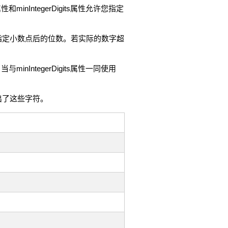
和minIntegerDigits属性允许您指定
属性允许您指定小数点后的位数。若实际的数字超
nIntegerDigits属性一同使用
出了这些字符。