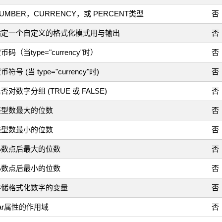
UMBER，CURRENCY，或 PERCENT类型
否
指定一个自定义的格式化模式用与输出
否
币码（当type="currency"时）
否
币符号 (当 type="currency"时)
否
否对数字分组 (TRUE 或 FALSE)
否
整型数最大的位数
否
整型数最小的位数
否
小数点后最大的位数
否
小数点后最小的位数
否
存储格式化数字的变量
否
ar属性的作用域
否