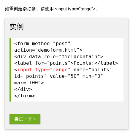
如需创建滑动条，请使用 <input type="range">：
实例
<form method="post"
action="demoform.html">
<div data-role="fieldcontain">
<label for="points">Points:</label>
<
input type="range"
name="points"
id="points" value="50" min="0"
max="100">
</div>
</form>
尝试一下 »