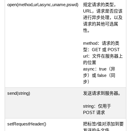
open(method,url,async,uname,pswd)
规定请求的类型，
URL，请求是否应该
进行异步处理，以及
请求的其他可选属
性。
method：请求的类
型：GET 或 POST
url：文件在服务器上
的位置
async：true（异
步）或 false（同
步）
send(string)
发送请求到服务器。
string：仅用于
POST 请求
setRequestHeader()
把标签/值对添加到要
发送的头文件。